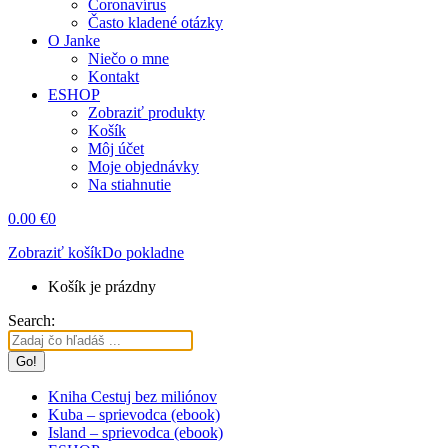
Coronavírus
Často kladené otázky
O Janke
Niečo o mne
Kontakt
ESHOP
Zobraziť produkty
Košík
Môj účet
Moje objednávky
Na stiahnutie
0.00
€
0
Zobraziť košík
Do pokladne
Košík je prázdny
Search:
Kniha Cestuj bez miliónov
Kuba – sprievodca (ebook)
Island – sprievodca (ebook)