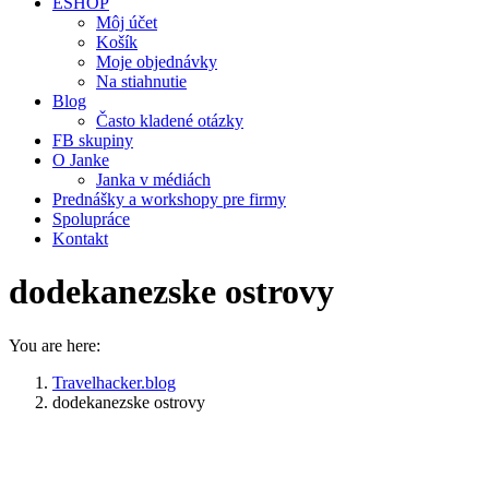
ESHOP
Môj účet
Košík
Moje objednávky
Na stiahnutie
Blog
Často kladené otázky
FB skupiny
O Janke
Janka v médiách
Prednášky a workshopy pre firmy
Spolupráce
Kontakt
dodekanezske ostrovy
You are here:
Travelhacker.blog
dodekanezske ostrovy