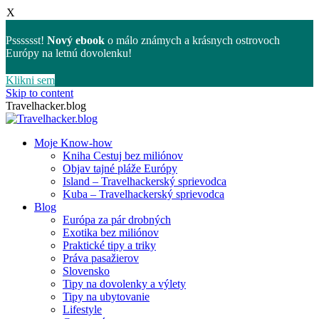
X
Psssssst!
Nový ebook
o málo známych a krásnych ostrovoch
Európy na letnú dovolenku!
Klikni sem
Skip to content
Travelhacker.blog
Moje Know-how
Kniha Cestuj bez miliónov
Objav tajné pláže Európy
Island – Travelhackerský sprievodca
Kuba – Travelhackerský sprievodca
Blog
Európa za pár drobných
Exotika bez miliónov
Praktické tipy a triky
Práva pasažierov
Slovensko
Tipy na dovolenky a výlety
Tipy na ubytovanie
Lifestyle