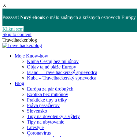
X
Psssssst!
Nový ebook
o málo známych a krásnych ostrovoch Európy 
Klikni sem
Skip to content
Travelhacker.blog
Moje Know-how
Kniha Cestuj bez miliónov
Objav tajné pláže Európy
Island – Travelhackerský sprievodca
Kuba – Travelhackerský sprievodca
Blog
Európa za pár drobných
Exotika bez miliónov
Praktické tipy a triky
Práva pasažierov
Slovensko
Tipy na dovolenky a výlety
Tipy na ubytovanie
Lifestyle
Coronavírus