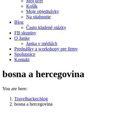
Môj účet
Košík
Moje objednávky
Na stiahnutie
Blog
Často kladené otázky
FB skupiny
O Janke
Janka v médiách
Prednášky a workshopy pre firmy
Spolupráce
Kontakt
bosna a hercegovina
You are here:
Travelhacker.blog
bosna a hercegovina