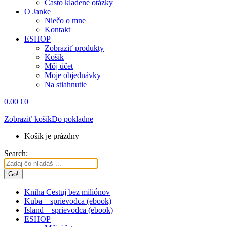
Často kladené otázky
O Janke
Niečo o mne
Kontakt
ESHOP
Zobraziť produkty
Košík
Môj účet
Moje objednávky
Na stiahnutie
0.00
€
0
Zobraziť košík
Do pokladne
Košík je prázdny
Search:
Kniha Cestuj bez miliónov
Kuba – sprievodca (ebook)
Island – sprievodca (ebook)
ESHOP