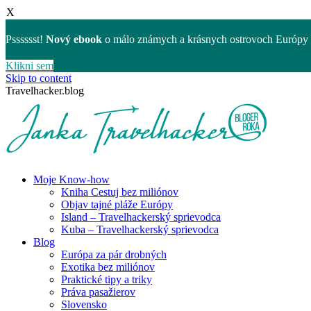
X
Psssssst!
Nový ebook
o málo známych a krásnych ostrovoch Európy 
Klikni sem
Skip to content
Travelhacker.blog
Moje Know-how
Kniha Cestuj bez miliónov
Objav tajné pláže Európy
Island – Travelhackerský sprievodca
Kuba – Travelhackerský sprievodca
Blog
Európa za pár drobných
Exotika bez miliónov
Praktické tipy a triky
Práva pasažierov
Slovensko