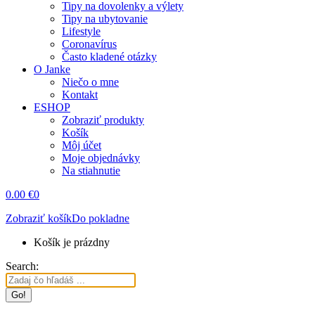
Tipy na dovolenky a výlety
Tipy na ubytovanie
Lifestyle
Coronavírus
Často kladené otázky
O Janke
Niečo o mne
Kontakt
ESHOP
Zobraziť produkty
Košík
Môj účet
Moje objednávky
Na stiahnutie
0.00
€
0
Zobraziť košík
Do pokladne
Košík je prázdny
Search: