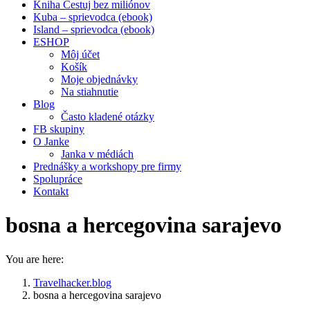
Kniha Cestuj bez miliónov
Kuba – sprievodca (ebook)
Island – sprievodca (ebook)
ESHOP
Môj účet
Košík
Moje objednávky
Na stiahnutie
Blog
Často kladené otázky
FB skupiny
O Janke
Janka v médiách
Prednášky a workshopy pre firmy
Spolupráce
Kontakt
bosna a hercegovina sarajevo
You are here:
Travelhacker.blog
bosna a hercegovina sarajevo