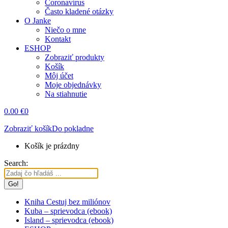
Coronavírus
Často kladené otázky
O Janke
Niečo o mne
Kontakt
ESHOP
Zobraziť produkty
Košík
Môj účet
Moje objednávky
Na stiahnutie
0.00
€
0
Zobraziť košík
Do pokladne
Košík je prázdny
Search:
Kniha Cestuj bez miliónov
Kuba – sprievodca (ebook)
Island – sprievodca (ebook)