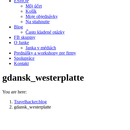
ESHOP
Môj účet
Košík
Moje objednávky
Na stiahnutie
Blog
Často kladené otázky
FB skupiny
O Janke
Janka v médiách
Prednášky a workshopy pre firmy
Spolupráce
Kontakt
gdansk_westerplatte
You are here:
Travelhacker.blog
gdansk_westerplatte