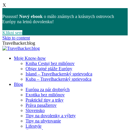
X
Psssssst!
Nový ebook
o málo známych a krásnych ostrovoch
Európy na letnú dovolenku!
Klikni sem
Skip to content
Travelhacker.blog
Moje Know-how
Kniha Cestuj bez miliónov
Objav tajné pláže Európy
Island – Travelhackerský sprievodca
Kuba – Travelhackerský sprievodca
Blog
Európa za pár drobných
Exotika bez miliónov
Praktické tipy a triky
Práva pasažierov
Slovensko
Tipy na dovolenky a výlety
Tipy na ubytovanie
Lifestyle