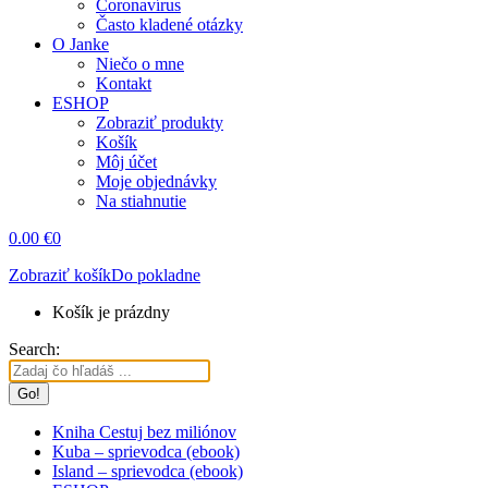
Coronavírus
Často kladené otázky
O Janke
Niečo o mne
Kontakt
ESHOP
Zobraziť produkty
Košík
Môj účet
Moje objednávky
Na stiahnutie
0.00
€
0
Zobraziť košík
Do pokladne
Košík je prázdny
Search:
Kniha Cestuj bez miliónov
Kuba – sprievodca (ebook)
Island – sprievodca (ebook)