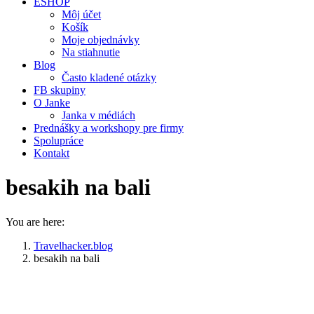
ESHOP
Môj účet
Košík
Moje objednávky
Na stiahnutie
Blog
Často kladené otázky
FB skupiny
O Janke
Janka v médiách
Prednášky a workshopy pre firmy
Spolupráce
Kontakt
besakih na bali
You are here:
Travelhacker.blog
besakih na bali