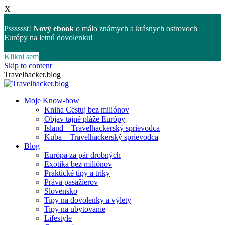
X
Psssssst!
Nový ebook
o málo známych a krásnych ostrovoch
Európy na letnú dovolenku!
Klikni sem
Skip to content
Travelhacker.blog
Moje Know-how
Kniha Cestuj bez miliónov
Objav tajné pláže Európy
Island – Travelhackerský sprievodca
Kuba – Travelhackerský sprievodca
Blog
Európa za pár drobných
Exotika bez miliónov
Praktické tipy a triky
Práva pasažierov
Slovensko
Tipy na dovolenky a výlety
Tipy na ubytovanie
Lifestyle