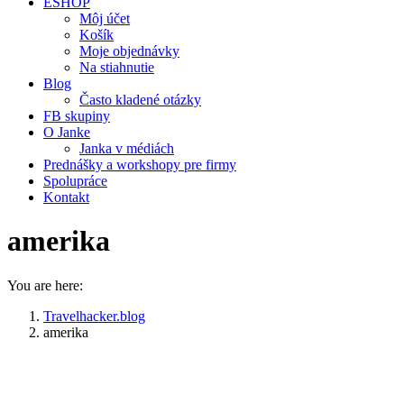
ESHOP
Môj účet
Košík
Moje objednávky
Na stiahnutie
Blog
Často kladené otázky
FB skupiny
O Janke
Janka v médiách
Prednášky a workshopy pre firmy
Spolupráce
Kontakt
amerika
You are here:
Travelhacker.blog
amerika