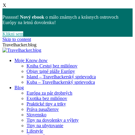
X
Psssssst!
Nový ebook
o málo známych a krásnych ostrovoch
Európy na letnú dovolenku!
Klikni sem
Skip to content
Travelhacker.blog
Moje Know-how
Kniha Cestuj bez miliónov
Objav tajné pláže Európy
Island – Travelhackerský sprievodca
Kuba – Travelhackerský sprievodca
Blog
Európa za pár drobných
Exotika bez miliónov
Praktické tipy a triky
Práva pasažierov
Slovensko
Tipy na dovolenky a výlety
Tipy na ubytovanie
Lifestyle