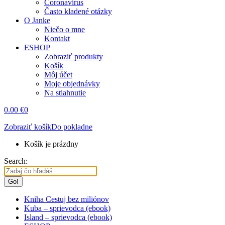
Coronavírus
Často kladené otázky
O Janke
Niečo o mne
Kontakt
ESHOP
Zobraziť produkty
Košík
Môj účet
Moje objednávky
Na stiahnutie
0.00
€
0
Zobraziť košík
Do pokladne
Košík je prázdny
Search:
Kniha Cestuj bez miliónov
Kuba – sprievodca (ebook)
Island – sprievodca (ebook)