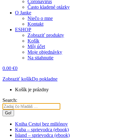
Coronavírus
Často kladené otázky
O Janke
Niečo o mne
Kontakt
ESHOP
Zobraziť produkty
Košík
Môj účet
Moje objednávky
Na stiahnutie
0.00
€
0
Zobraziť košík
Do pokladne
Košík je prázdny
Search:
Kniha Cestuj bez miliónov
Kuba – sprievodca (ebook)
Island – sprievodca (ebook)