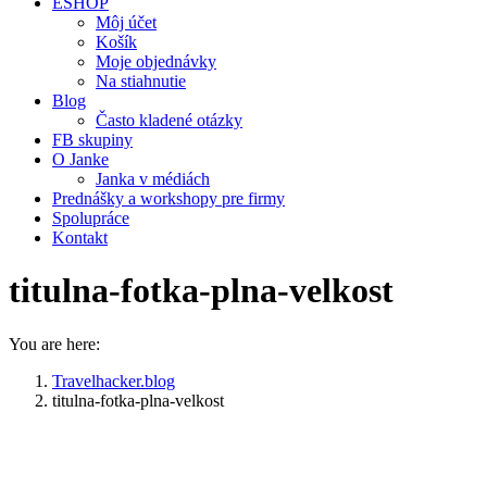
ESHOP
Môj účet
Košík
Moje objednávky
Na stiahnutie
Blog
Často kladené otázky
FB skupiny
O Janke
Janka v médiách
Prednášky a workshopy pre firmy
Spolupráce
Kontakt
titulna-fotka-plna-velkost
You are here:
Travelhacker.blog
titulna-fotka-plna-velkost