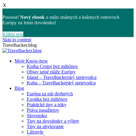
X
Psssssst!
Nový ebook
o málo známych a krásnych ostrovoch
Európy na letnú dovolenku!
Klikni sem
Skip to content
Travelhacker.blog
Moje Know-how
Kniha Cestuj bez miliónov
Objav tajné pláže Európy
Island – Travelhackerský sprievodca
Kuba – Travelhackerský sprievodca
Blog
Európa za pár drobných
Exotika bez miliónov
Praktické tipy a triky
Práva pasažierov
Slovensko
Tipy na dovolenky a výlety
Tipy na ubytovanie
Lifestyle