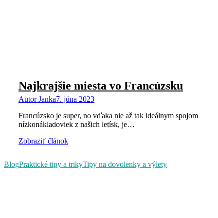
Najkrajšie miesta vo Francúzsku
Autor
Janka
7. júna 2023
Francúzsko je super, no vďaka nie až tak ideálnym spojom
nízkonákladoviek z našich letísk, je…
Zobraziť článok
Blog
Praktické tipy a triky
Tipy na dovolenky a výlety