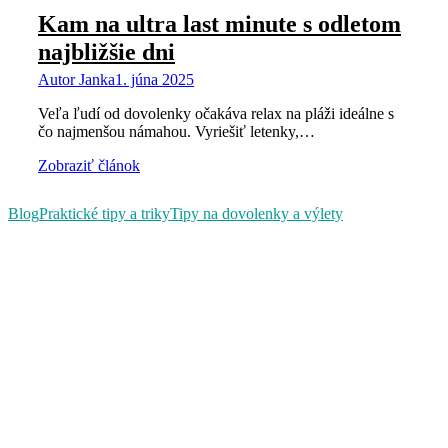
Kam na ultra last minute s odletom
najbližšie dni
Autor
Janka
1. júna 2025
Veľa ľudí od dovolenky očakáva relax na pláži ideálne s
čo najmenšou námahou. Vyriešiť letenky,…
Zobraziť článok
Blog
Praktické tipy a triky
Tipy na dovolenky a výlety