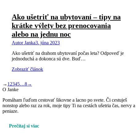
Ako ušetriť na ubytovaní – tipy na
krátke výlety bez prenocovania
alebo na jednu noc
Autor
Janka
3. júna 2023
Ako ušetriť na drahom ubytovaní počas leta? Odpoveď je
jednoduchá a dokonca sú dve. Buď…
Zobraziť článok
→
1
2
3
4
5
…
8
→
O Janke
Pomáham ľuďom cestovať šikovne a lacno po svete. Či cestuješ
nonstop alebo raz za rok, moje tipy Ti na cestách ušetria čas, nervy a
peniaze.
Prečítaj si viac