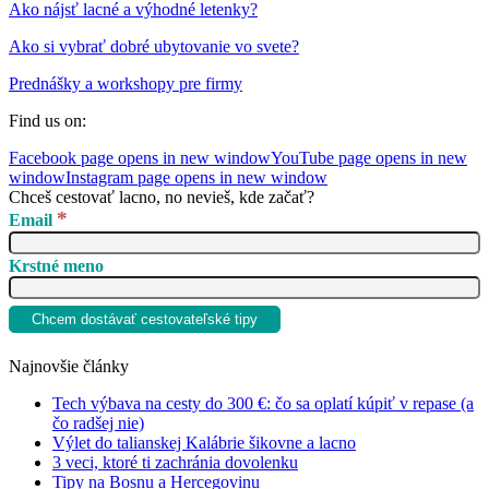
Ako nájsť lacné a výhodné letenky?
Ako si vybrať dobré ubytovanie vo svete?
Prednášky a workshopy pre firmy
Find us on:
Facebook page opens in new window
YouTube page opens in new
window
Instagram page opens in new window
Chceš cestovať lacno, no nevieš, kde začať?
*
Email
Krstné meno
Najnovšie články
Tech výbava na cesty do 300 €: čo sa oplatí kúpiť v repase (a
čo radšej nie)
Výlet do talianskej Kalábrie šikovne a lacno
3 veci, ktoré ti zachránia dovolenku
Tipy na Bosnu a Hercegovinu