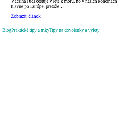
Väčšina ľudí cestuje v lete k moru, no v našich končinách
hlavne po Európe, pretože…
Zobraziť článok
Blog
Praktické tipy a triky
Tipy na dovolenky a výlety