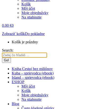
Košík
Môj účet
Moje objednávky
Na stiahnutie
0.00
€
0
Zobraziť košík
Do pokladne
Košík je prázdny
Search:
Kniha Cestuj bez miliónov
Kuba – sprievodca (ebook)
Island – sprievodca (ebook)
ESHOP
Môj účet
Košík
Moje objednávky
Na stiahnutie
Blog
Často kladené otázky