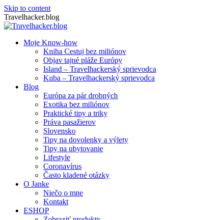
Skip to content
Travelhacker.blog
Moje Know-how
Kniha Cestuj bez miliónov
Objav tajné pláže Európy
Island – Travelhackerský sprievodca
Kuba – Travelhackerský sprievodca
Blog
Európa za pár drobných
Exotika bez miliónov
Praktické tipy a triky
Práva pasažierov
Slovensko
Tipy na dovolenky a výlety
Tipy na ubytovanie
Lifestyle
Coronavírus
Často kladené otázky
O Janke
Niečo o mne
Kontakt
ESHOP
Zobraziť produkty