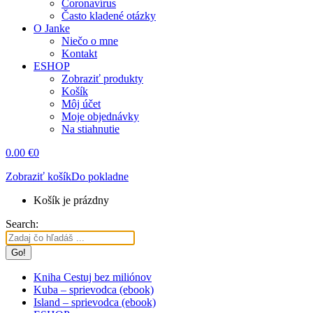
Coronavírus
Často kladené otázky
O Janke
Niečo o mne
Kontakt
ESHOP
Zobraziť produkty
Košík
Môj účet
Moje objednávky
Na stiahnutie
0.00
€
0
Zobraziť košík
Do pokladne
Košík je prázdny
Search:
Kniha Cestuj bez miliónov
Kuba – sprievodca (ebook)
Island – sprievodca (ebook)