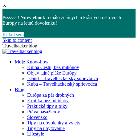
X
Psssssst!
Nový ebook
o málo známych a krásnych ostrovoch
Európy na letnú dovolenku!
Klikni sem
Skip to content
Travelhacker.blog
Moje Know-how
Kniha Cestuj bez miliónov
Objav tajné pláže Európy
Island – Travelhackerský sprievodca
Kuba – Travelhackerský sprievodca
Blog
Európa za pár drobných
Exotika bez miliónov
Praktické tipy a triky
Práva pasažierov
Slovensko
Tipy na dovolenky a výlety
Tipy na ubytovanie
Lifestyle