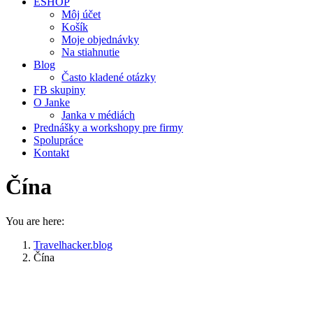
ESHOP
Môj účet
Košík
Moje objednávky
Na stiahnutie
Blog
Často kladené otázky
FB skupiny
O Janke
Janka v médiách
Prednášky a workshopy pre firmy
Spolupráce
Kontakt
Čína
You are here:
Travelhacker.blog
Čína