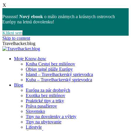
X
Psssssst!
Nový ebook
o málo známych a krásnych ostrovoch
Európy na letnú dovolenku!
Klikni sem
Skip to content
Travelhacker.blog
Moje Know-how
Kniha Cestuj bez miliónov
Objav tajné pláže Európy
Island – Travelhackerský sprievodca
Kuba – Travelhackerský sprievodca
Blog
Európa za pár drobných
Exotika bez miliónov
Praktické tipy a triky
Práva pasažierov
Slovensko
Tipy na dovolenky a výlety
Tipy na ubytovanie
Lifestyle