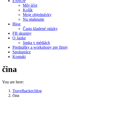
ESHOP
Môj účet
Košík
Moje objednávky
Na stiahnutie
Blog
Často kladené otázky
FB skupiny
O Janke
Janka v médiách
Prednášky a workshopy pre firmy
Spolupráce
Kontakt
čina
You are here:
Travelhacker.blog
čina