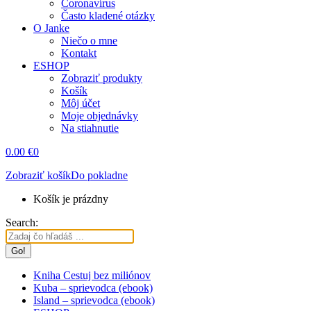
Coronavírus
Často kladené otázky
O Janke
Niečo o mne
Kontakt
ESHOP
Zobraziť produkty
Košík
Môj účet
Moje objednávky
Na stiahnutie
0.00
€
0
Zobraziť košík
Do pokladne
Košík je prázdny
Search:
Kniha Cestuj bez miliónov
Kuba – sprievodca (ebook)
Island – sprievodca (ebook)