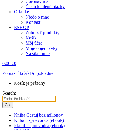
Coronavírus
Často kladené otázky
O Janke
Niečo o mne
Kontakt
ESHOP
Zobraziť produkty
Košík
Môj účet
Moje objednávky
Na stiahnutie
0.00
€
0
Zobraziť košík
Do pokladne
Košík je prázdny
Search:
Kniha Cestuj bez miliónov
Kuba – sprievodca (ebook)
Island – sprievodca (ebook)