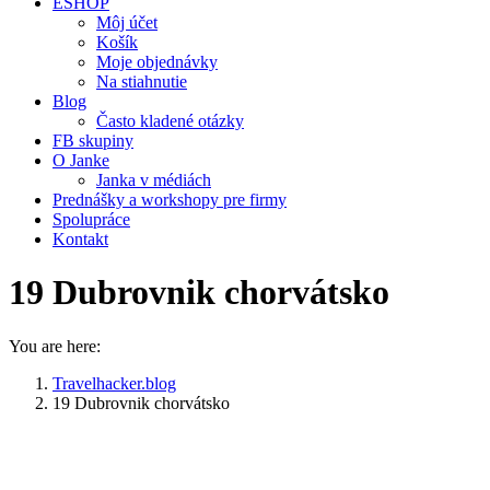
ESHOP
Môj účet
Košík
Moje objednávky
Na stiahnutie
Blog
Často kladené otázky
FB skupiny
O Janke
Janka v médiách
Prednášky a workshopy pre firmy
Spolupráce
Kontakt
19 Dubrovnik chorvátsko
You are here:
Travelhacker.blog
19 Dubrovnik chorvátsko