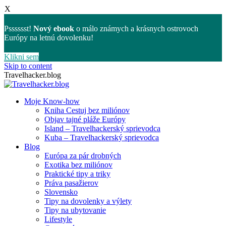
X
Psssssst!
Nový ebook
o málo známych a krásnych ostrovoch
Európy na letnú dovolenku!
Klikni sem
Skip to content
Travelhacker.blog
Moje Know-how
Kniha Cestuj bez miliónov
Objav tajné pláže Európy
Island – Travelhackerský sprievodca
Kuba – Travelhackerský sprievodca
Blog
Európa za pár drobných
Exotika bez miliónov
Praktické tipy a triky
Práva pasažierov
Slovensko
Tipy na dovolenky a výlety
Tipy na ubytovanie
Lifestyle