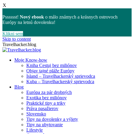
X
Psssssst!
Nový ebook
o málo známych a krásnych ostrovoch
Európy na letnú dovolenku!
Klikni sem
Skip to content
Travelhacker.blog
Moje Know-how
Kniha Cestuj bez miliónov
Objav tajné pláže Európy
Island – Travelhackerský sprievodca
Kuba – Travelhackerský sprievodca
Blog
Európa za pár drobných
Exotika bez miliónov
Praktické tipy a triky
Práva pasažierov
Slovensko
Tipy na dovolenky a výlety
Tipy na ubytovanie
Lifestyle