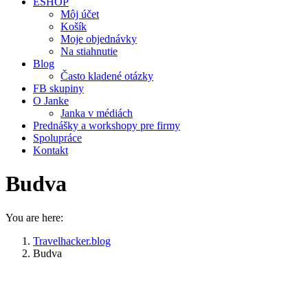
ESHOP
Môj účet
Košík
Moje objednávky
Na stiahnutie
Blog
Často kladené otázky
FB skupiny
O Janke
Janka v médiách
Prednášky a workshopy pre firmy
Spolupráce
Kontakt
Budva
You are here:
Travelhacker.blog
Budva