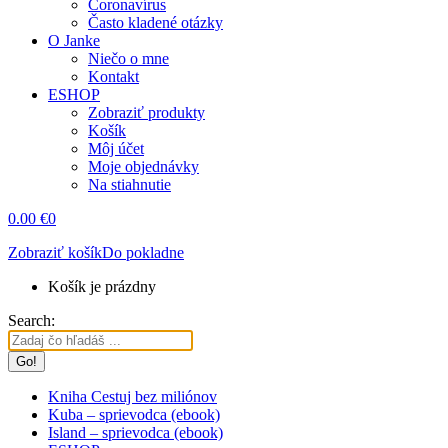
Coronavírus
Často kladené otázky
O Janke
Niečo o mne
Kontakt
ESHOP
Zobraziť produkty
Košík
Môj účet
Moje objednávky
Na stiahnutie
0.00
€
0
Zobraziť košík
Do pokladne
Košík je prázdny
Search:
Kniha Cestuj bez miliónov
Kuba – sprievodca (ebook)
Island – sprievodca (ebook)