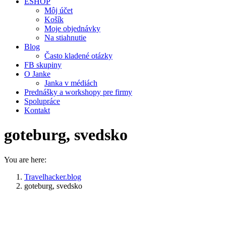
ESHOP
Môj účet
Košík
Moje objednávky
Na stiahnutie
Blog
Často kladené otázky
FB skupiny
O Janke
Janka v médiách
Prednášky a workshopy pre firmy
Spolupráce
Kontakt
goteburg, svedsko
You are here:
Travelhacker.blog
goteburg, svedsko