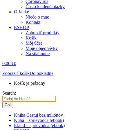
Coronavírus
Často kladené otázky
O Janke
Niečo o mne
Kontakt
ESHOP
Zobraziť produkty
Košík
Môj účet
Moje objednávky
Na stiahnutie
0.00
€
0
Zobraziť košík
Do pokladne
Košík je prázdny
Search:
Kniha Cestuj bez miliónov
Kuba – sprievodca (ebook)
Island – sprievodca (ebook)