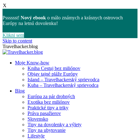
X
Psssssst!
Nový ebook
o málo známych a krásnych ostrovoch
Európy na letnú dovolenku!
Klikni sem
Skip to content
Travelhacker.blog
Moje Know-how
Kniha Cestuj bez miliónov
Objav tajné pláže Európy
Island – Travelhackerský sprievodca
Kuba – Travelhackerský sprievodca
Blog
Európa za pár drobných
Exotika bez miliónov
Praktické tipy a triky
Práva pasažierov
Slovensko
Tipy na dovolenky a výlety
Tipy na ubytovanie
Lifestyle