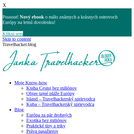
X
Psssssst!
Nový ebook
o málo známych a krásnych ostrovoch
Európy na letnú dovolenku!
Klikni sem
Skip to content
Travelhacker.blog
Moje Know-how
Kniha Cestuj bez miliónov
Objav tajné pláže Európy
Island – Travelhackerský sprievodca
Kuba – Travelhackerský sprievodca
Blog
Európa za pár drobných
Exotika bez miliónov
Praktické tipy a triky
Práva pasažierov