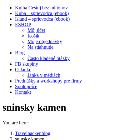
Kniha Cestuj bez miliónov
Kuba – sprievodca (ebook)
Island – sprievodca (ebook)
ESHOP
Môj účet
Košík
Moje objednávky
Na stiahnutie
Blog
Často kladené otázky
FB skupiny
O Janke
Janka v médiách
Prednášky a workshopy pre firmy
Spolupráce
Kontakt
sninsky kamen
You are here:
Travelhacker.blog
sninsky kamen