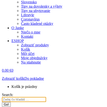
Slovensko
Tipy na dovolenky a výlety
Tipy na ubytovanie
Lifestyle
Coronavírus
Často kladené otázky
O Janke
Niečo o mne
Kontakt
ESHOP
Zobraziť produkty
Košík
Môj účet
Moje objednávky
Na stiahnutie
0.00
€
0
Zobraziť košík
Do pokladne
Košík je prázdny
Search: