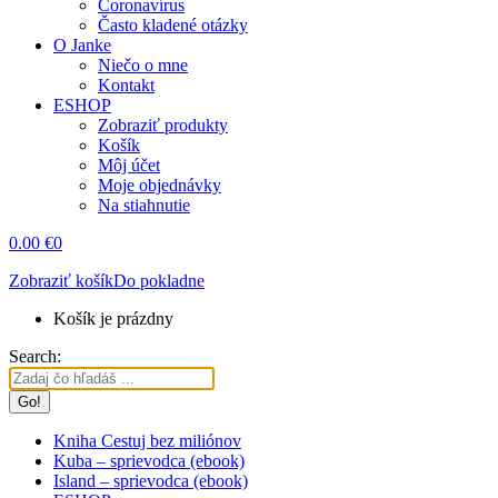
Coronavírus
Často kladené otázky
O Janke
Niečo o mne
Kontakt
ESHOP
Zobraziť produkty
Košík
Môj účet
Moje objednávky
Na stiahnutie
0.00
€
0
Zobraziť košík
Do pokladne
Košík je prázdny
Search:
Kniha Cestuj bez miliónov
Kuba – sprievodca (ebook)
Island – sprievodca (ebook)