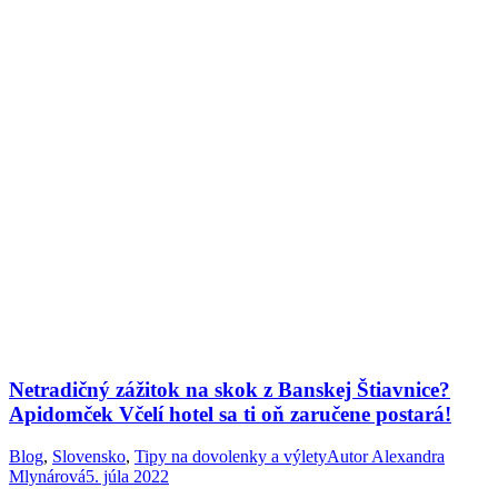
Netradičný zážitok na skok z Banskej Štiavnice?
Apidomček Včelí hotel sa ti oň zaručene postará!
Blog
,
Slovensko
,
Tipy na dovolenky a výlety
Autor
Alexandra
Mlynárová
5. júla 2022