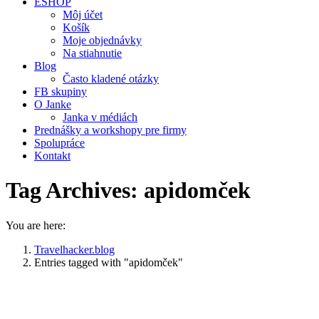
ESHOP
Môj účet
Košík
Moje objednávky
Na stiahnutie
Blog
Často kladené otázky
FB skupiny
O Janke
Janka v médiách
Prednášky a workshopy pre firmy
Spolupráce
Kontakt
Tag Archives:
apidomček
You are here:
Travelhacker.blog
Entries tagged with "apidomček"