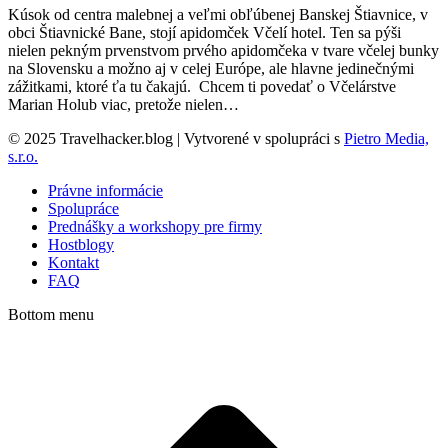
Kúsok od centra malebnej a veľmi obľúbenej Banskej Štiavnice, v
obci Štiavnické Bane, stojí apidomček Včelí hotel. Ten sa pýši
nielen pekným prvenstvom prvého apidomčeka v tvare včelej bunky
na Slovensku a možno aj v celej Európe, ale hlavne jedinečnými
zážitkami, ktoré ťa tu čakajú. Chcem ti povedať o Včelárstve
Marian Holub viac, pretože nielen…
© 2025 Travelhacker.blog | Vytvorené v spolupráci s
Pietro Media,
s.r.o.
Právne informácie
Spolupráce
Prednášky a workshopy pre firmy
Hostblogy
Kontakt
FAQ
Bottom menu