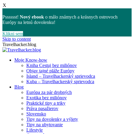
X
Psssssst!
Nový ebook
o málo známych a krásnych ostrovoch
Európy na letnú dovolenku!
Klikni sem
Skip to content
Travelhacker.blog
Moje Know-how
Kniha Cestuj bez miliónov
Objav tajné pláže Európy
Island – Travelhackerský sprievodca
Kuba – Travelhackerský sprievodca
Blog
Európa za pár drobných
Exotika bez miliónov
Praktické tipy a triky
Práva pasažierov
Slovensko
Tipy na dovolenky a výlety
Tipy na ubytovanie
Lifestyle