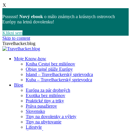
X
Psssssst!
Nový ebook
o málo známych a krásnych ostrovoch
Európy na letnú dovolenku!
Klikni sem
Skip to content
Travelhacker.blog
Moje Know-how
Kniha Cestuj bez miliónov
Objav tajné pláže Európy
Island – Travelhackerský sprievodca
Kuba – Travelhackerský sprievodca
Blog
Európa za pár drobných
Exotika bez miliónov
Praktické tipy a triky
Práva pasažierov
Slovensko
Tipy na dovolenky a výlety
Tipy na ubytovanie
Lifestyle