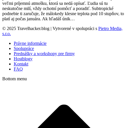
veľmi príjemnú atmošku, ktorá sa nedá opísať. Ľudia sú tu
neskutočne milí, vždy ochotní pomôcť a poradiť. Subtropické
podnebie ti zaručuje, že málokedy klesne teplota pod 10 stupňov, to
platí aj počas januára. Ak hľadáš únik…
© 2025 Travelhacker.blog | Vytvorené v spolupráci s
Pietro Media,
s.r.o.
Právne informácie
Spolupráce
Prednášky a workshopy pre firmy
Hostblogy
Kontakt
FAQ
Bottom menu