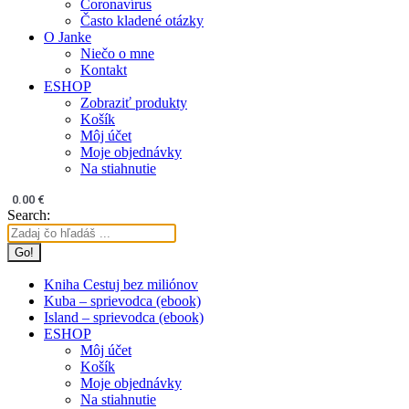
Coronavírus
Často kladené otázky
O Janke
Niečo o mne
Kontakt
ESHOP
Zobraziť produkty
Košík
Môj účet
Moje objednávky
Na stiahnutie
0.00
€
Search:
Kniha Cestuj bez miliónov
Kuba – sprievodca (ebook)
Island – sprievodca (ebook)
ESHOP
Môj účet
Košík
Moje objednávky
Na stiahnutie