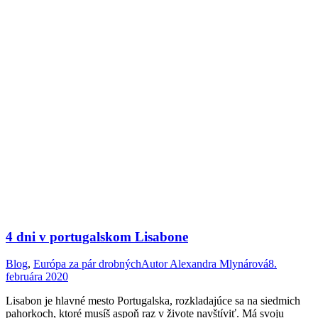
4 dni v portugalskom Lisabone
Blog
,
Európa za pár drobných
Autor
Alexandra Mlynárová
8.
februára 2020
Lisabon je hlavné mesto Portugalska, rozkladajúce sa na siedmich
pahorkoch, ktoré musíš aspoň raz v živote navštíviť. Má svoju