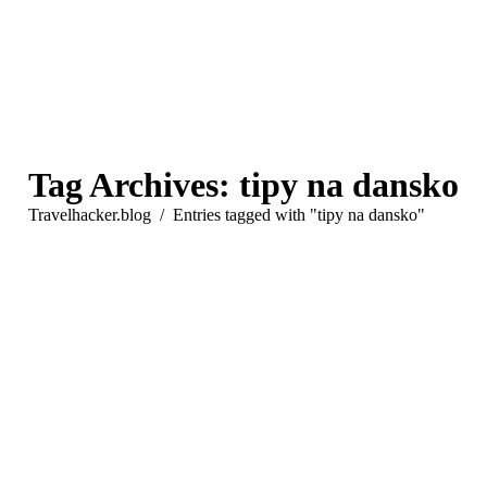
Tag Archives:
tipy na dansko
You are here:
Travelhacker.blog
Entries tagged with "tipy na dansko"