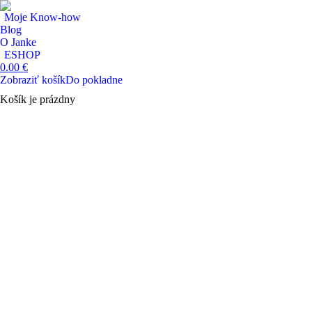
Moje Know-how
Blog
O Janke
ESHOP
0.00
€
Zobraziť košík
Do pokladne
Košík je prázdny
Search: