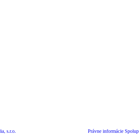
a, s.r.o.
Právne informácie
Spolup