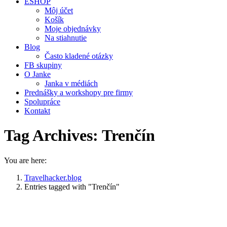
ESHOP
Môj účet
Košík
Moje objednávky
Na stiahnutie
Blog
Často kladené otázky
FB skupiny
O Janke
Janka v médiách
Prednášky a workshopy pre firmy
Spolupráce
Kontakt
Tag Archives:
Trenčín
You are here:
Travelhacker.blog
Entries tagged with "Trenčín"