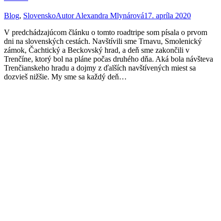
Blog
,
Slovensko
Autor
Alexandra Mlynárová
17. apríla 2020
V predchádzajúcom článku o tomto roadtripe som písala o prvom
dni na slovenských cestách. Navštívili sme Trnavu, Smolenický
zámok, Čachtický a Beckovský hrad, a deň sme zakončili v
Trenčíne, ktorý bol na pláne počas druhého dňa. Aká bola návšteva
Trenčianskeho hradu a dojmy z ďalších navštívených miest sa
dozvieš nižšie. My sme sa každý deň…