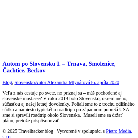
Autom po Slovensku I. – Trnava, Smolenice,
Čachtice, Beckov
Blog
,
Slovensko
Autor
Alexandra Mlynárová
16. apríla 2020
Veľa z nás cestuje po svete, no priznaj sa – máš pochodené aj
slovenské must-see? V roku 2019 bolo Slovensko, okrem iného,
súčasťou aj našej letnej dovolenky. Poňali sme to z trochu odlišného
súdka a namiesto typického roadtripu po západnom pobreží USA
sme si spravili roadtrip okolo Slovenska. Museli sme sa držať
plánu, pretože prispôsobovať…
© 2025 Travelhacker.blog | Vytvorené v spolupráci s
Pietro Media,
s.r.o.