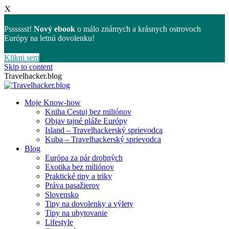
X
Psssssst!
Nový ebook
o málo známych a krásnych ostrovoch
Európy na letnú dovolenku!
Klikni sem
Skip to content
Travelhacker.blog
Moje Know-how
Kniha Cestuj bez miliónov
Objav tajné pláže Európy
Island – Travelhackerský sprievodca
Kuba – Travelhackerský sprievodca
Blog
Európa za pár drobných
Exotika bez miliónov
Praktické tipy a triky
Práva pasažierov
Slovensko
Tipy na dovolenky a výlety
Tipy na ubytovanie
Lifestyle