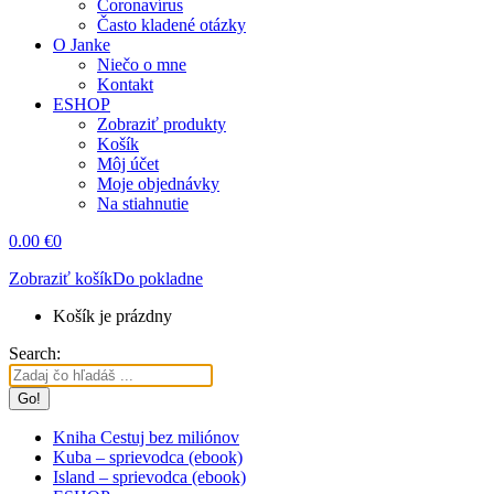
Coronavírus
Často kladené otázky
O Janke
Niečo o mne
Kontakt
ESHOP
Zobraziť produkty
Košík
Môj účet
Moje objednávky
Na stiahnutie
0.00
€
0
Zobraziť košík
Do pokladne
Košík je prázdny
Search:
Kniha Cestuj bez miliónov
Kuba – sprievodca (ebook)
Island – sprievodca (ebook)