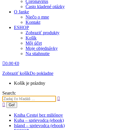
Coronavírus
Často kladené otázky
O Janke
Niečo o mne
Kontakt
ESHOP
Zobraziť produkty
Košík
Môj účet
Moje objednávky
Na stiahnutie
0.00
€
0
Zobraziť košík
Do pokladne
Košík je prázdny
Search:
Kniha Cestuj bez miliónov
Kuba – sprievodca (ebook)
Island – sprievodca (ebook)