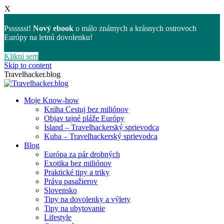
X
Psssssst!
Nový ebook
o málo známych a krásnych ostrovoch
Európy na letnú dovolenku!
Klikni sem
Skip to content
Travelhacker.blog
Moje Know-how
Kniha Cestuj bez miliónov
Objav tajné pláže Európy
Island – Travelhackerský sprievodca
Kuba – Travelhackerský sprievodca
Blog
Európa za pár drobných
Exotika bez miliónov
Praktické tipy a triky
Práva pasažierov
Slovensko
Tipy na dovolenky a výlety
Tipy na ubytovanie
Lifestyle