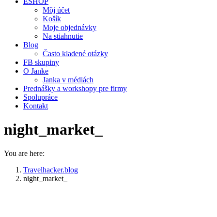
ESHOP
Môj účet
Košík
Moje objednávky
Na stiahnutie
Blog
Často kladené otázky
FB skupiny
O Janke
Janka v médiách
Prednášky a workshopy pre firmy
Spolupráce
Kontakt
night_market_
You are here:
Travelhacker.blog
night_market_