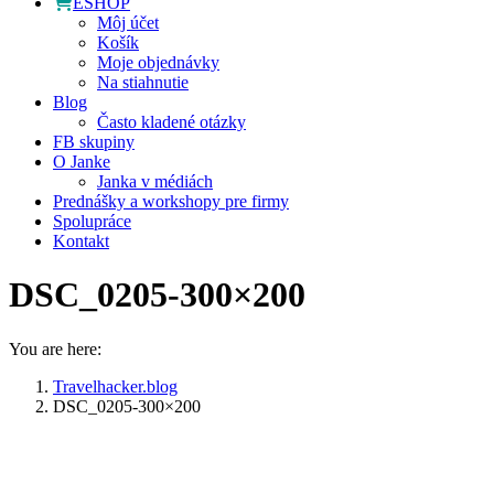
ESHOP
Môj účet
Košík
Moje objednávky
Na stiahnutie
Blog
Často kladené otázky
FB skupiny
O Janke
Janka v médiách
Prednášky a workshopy pre firmy
Spolupráce
Kontakt
DSC_0205-300×200
You are here:
Travelhacker.blog
DSC_0205-300×200