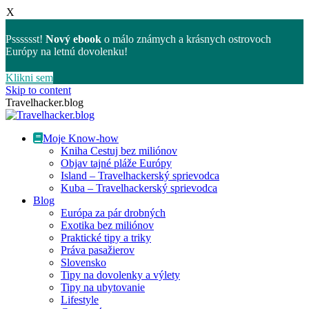
X
Psssssst!
Nový ebook
o málo známych a krásnych ostrovoch
Európy na letnú dovolenku!
Klikni sem
Skip to content
Travelhacker.blog
Moje Know-how
Kniha Cestuj bez miliónov
Objav tajné pláže Európy
Island – Travelhackerský sprievodca
Kuba – Travelhackerský sprievodca
Blog
Európa za pár drobných
Exotika bez miliónov
Praktické tipy a triky
Práva pasažierov
Slovensko
Tipy na dovolenky a výlety
Tipy na ubytovanie
Lifestyle