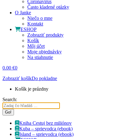
Coronavírus
Často kladené otázky
O Janke
Niečo o mne
Kontakt
ESHOP
Zobraziť produkty
Košík
Môj účet
Moje objednávky
Na stiahnutie
0.00
€
0
Zobraziť košík
Do pokladne
Košík je prázdny
Search:
Kniha Cestuj bez miliónov
Kuba – sprievodca (ebook)
Island – sprievodca (ebook)