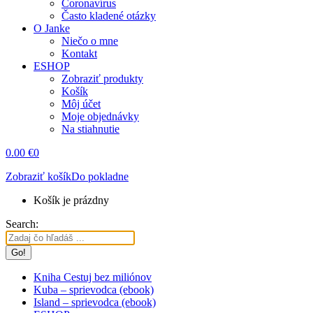
Coronavírus
Často kladené otázky
O Janke
Niečo o mne
Kontakt
ESHOP
Zobraziť produkty
Košík
Môj účet
Moje objednávky
Na stiahnutie
0.00
€
0
Zobraziť košík
Do pokladne
Košík je prázdny
Search:
Kniha Cestuj bez miliónov
Kuba – sprievodca (ebook)
Island – sprievodca (ebook)