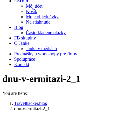
ESHOP
Môj účet
Košík
Moje objednávky
Na stiahnutie
Blog
Často kladené otázky
FB skupiny
O Janke
Janka v médiách
Prednášky a workshopy pre firmy
Spolupráce
Kontakt
dnu-v-ermitazi-2_1
You are here:
Travelhacker.blog
dnu-v-ermitazi-2_1