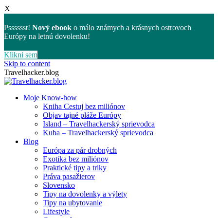
X
Psssssst!
Nový ebook
o málo známych a krásnych ostrovoch
Európy na letnú dovolenku!
Klikni sem
Skip to content
Travelhacker.blog
Moje Know-how
Kniha Cestuj bez miliónov
Objav tajné pláže Európy
Island – Travelhackerský sprievodca
Kuba – Travelhackerský sprievodca
Blog
Európa za pár drobných
Exotika bez miliónov
Praktické tipy a triky
Práva pasažierov
Slovensko
Tipy na dovolenky a výlety
Tipy na ubytovanie
Lifestyle