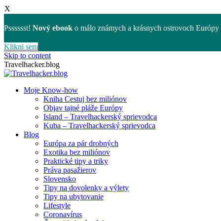
X
Psssssst!
Nový ebook
o málo známych a krásnych ostrovoch Európy 
Klikni sem
Skip to content
Travelhacker.blog
Moje Know-how
Kniha Cestuj bez miliónov
Objav tajné pláže Európy
Island – Travelhackerský sprievodca
Kuba – Travelhackerský sprievodca
Blog
Európa za pár drobných
Exotika bez miliónov
Praktické tipy a triky
Práva pasažierov
Slovensko
Tipy na dovolenky a výlety
Tipy na ubytovanie
Lifestyle
Coronavírus