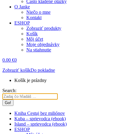
Často kladené otázky
O Janke
Niečo o mne
Kontakt
ESHOP
Zobraziť produkty
Košík
Môj účet
Moje objednávky
Na stiahnutie
0.00
€
0
Zobraziť košík
Do pokladne
Košík je prázdny
Search:
Kniha Cestuj bez miliónov
Kuba – sprievodca (ebook)
Island – sprievodca (ebook)
ESHOP