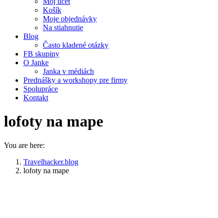
Môj účet
Košík
Moje objednávky
Na stiahnutie
Blog
Často kladené otázky
FB skupiny
O Janke
Janka v médiách
Prednášky a workshopy pre firmy
Spolupráce
Kontakt
lofoty na mape
You are here:
Travelhacker.blog
lofoty na mape