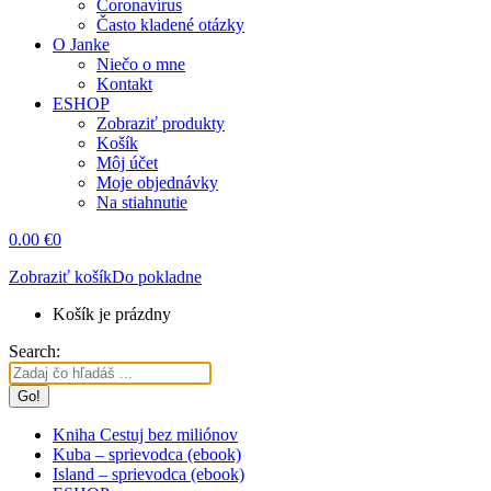
Coronavírus
Často kladené otázky
O Janke
Niečo o mne
Kontakt
ESHOP
Zobraziť produkty
Košík
Môj účet
Moje objednávky
Na stiahnutie
0.00
€
0
Zobraziť košík
Do pokladne
Košík je prázdny
Search:
Kniha Cestuj bez miliónov
Kuba – sprievodca (ebook)
Island – sprievodca (ebook)