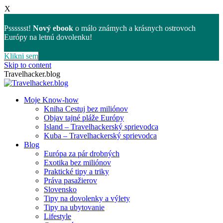
X
Psssssst!
Nový ebook
o málo známych a krásnych ostrovoch
Európy na letnú dovolenku!
Klikni sem
Skip to content
Travelhacker.blog
Moje Know-how
Kniha Cestuj bez miliónov
Objav tajné pláže Európy
Island – Travelhackerský sprievodca
Kuba – Travelhackerský sprievodca
Blog
Európa za pár drobných
Exotika bez miliónov
Praktické tipy a triky
Práva pasažierov
Slovensko
Tipy na dovolenky a výlety
Tipy na ubytovanie
Lifestyle