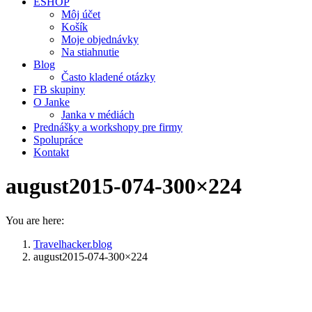
ESHOP
Môj účet
Košík
Moje objednávky
Na stiahnutie
Blog
Často kladené otázky
FB skupiny
O Janke
Janka v médiách
Prednášky a workshopy pre firmy
Spolupráce
Kontakt
august2015-074-300×224
You are here:
Travelhacker.blog
august2015-074-300×224