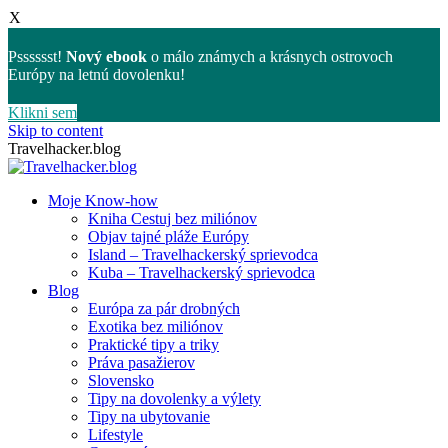
X
Psssssst!
Nový ebook
o málo známych a krásnych ostrovoch
Európy na letnú dovolenku!
Klikni sem
Skip to content
Travelhacker.blog
Moje Know-how
Kniha Cestuj bez miliónov
Objav tajné pláže Európy
Island – Travelhackerský sprievodca
Kuba – Travelhackerský sprievodca
Blog
Európa za pár drobných
Exotika bez miliónov
Praktické tipy a triky
Práva pasažierov
Slovensko
Tipy na dovolenky a výlety
Tipy na ubytovanie
Lifestyle