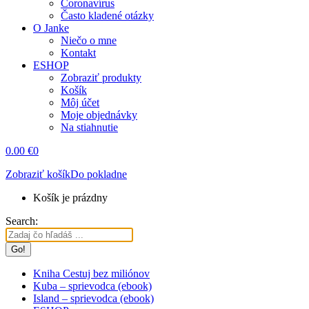
Coronavírus
Často kladené otázky
O Janke
Niečo o mne
Kontakt
ESHOP
Zobraziť produkty
Košík
Môj účet
Moje objednávky
Na stiahnutie
0.00
€
0
Zobraziť košík
Do pokladne
Košík je prázdny
Search:
Kniha Cestuj bez miliónov
Kuba – sprievodca (ebook)
Island – sprievodca (ebook)