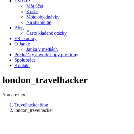
ESHOP
Môj účet
Košík
Moje objednávky
Na stiahnutie
Blog
Často kladené otázky
FB skupiny
O Janke
Janka v médiách
Prednášky a workshopy pre firmy
Spolupráce
Kontakt
london_travelhacker
You are here:
Travelhacker.blog
london_travelhacker