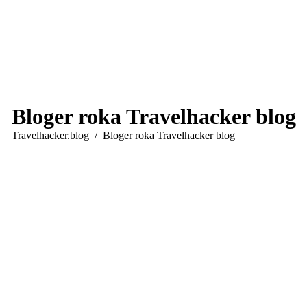
Bloger roka Travelhacker blog
You are here:
Travelhacker.blog
Bloger roka Travelhacker blog