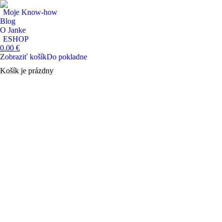
Moje Know-how
Blog
O Janke
ESHOP
0.00
€
Zobraziť košík
Do pokladne
Košík je prázdny
Search: