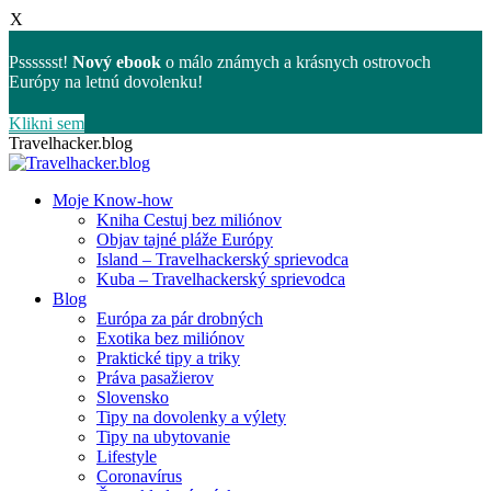
X
Psssssst!
Nový ebook
o málo známych a krásnych ostrovoch
Európy na letnú dovolenku!
Klikni sem
Skip
Travelhacker.blog
to
content
Moje Know-how
Kniha Cestuj bez miliónov
Objav tajné pláže Európy
Island – Travelhackerský sprievodca
Kuba – Travelhackerský sprievodca
Blog
Európa za pár drobných
Exotika bez miliónov
Praktické tipy a triky
Práva pasažierov
Slovensko
Tipy na dovolenky a výlety
Tipy na ubytovanie
Lifestyle
Coronavírus