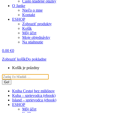
Často kladené otázky
O Janke
Niečo o mne
Kontakt
ESHOP
Zobraziť produkty
Košík
Môj účet
Moje objednávky
Na stiahnutie
0.00
€
0
Zobraziť košík
Do pokladne
Košík je prázdny
Search:
Kniha Cestuj bez miliónov
Kuba – sprievodca (ebook)
Island – sprievodca (ebook)
ESHOP
Môj účet