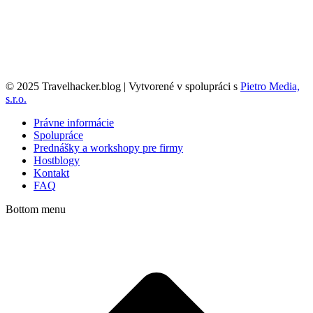
© 2025 Travelhacker.blog | Vytvorené v spolupráci s
Pietro Media,
s.r.o.
Právne informácie
Spolupráce
Prednášky a workshopy pre firmy
Hostblogy
Kontakt
FAQ
Bottom menu
t
T