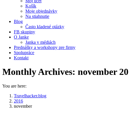
Môj účet
Košík
Moje objednávky
Na stiahnutie
Blog
Často kladené otázky
FB skupiny
O Janke
Janka v médiách
Prednášky a workshopy pre firmy
Spolupráce
Kontakt
Monthly Archives:
november 20
You are here:
Travelhacker.blog
2016
november