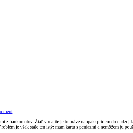
omment
i z bankomatov. Žiaľ v realite je to práve naopak: prídem do cudzej k
Problém je však stále ten istý: mám kartu s peniazmi a nemôžem ju po