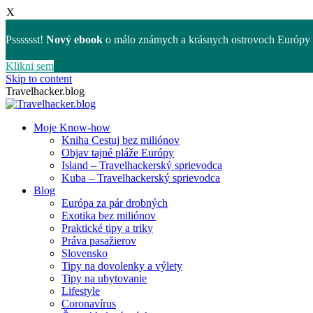
X
Psssssst!
Nový ebook
o málo známych a krásnych ostrovoch Európy 
Klikni sem
Skip to content
Travelhacker.blog
Moje Know-how
Kniha Cestuj bez miliónov
Objav tajné pláže Európy
Island – Travelhackerský sprievodca
Kuba – Travelhackerský sprievodca
Blog
Európa za pár drobných
Exotika bez miliónov
Praktické tipy a triky
Práva pasažierov
Slovensko
Tipy na dovolenky a výlety
Tipy na ubytovanie
Lifestyle
Coronavírus