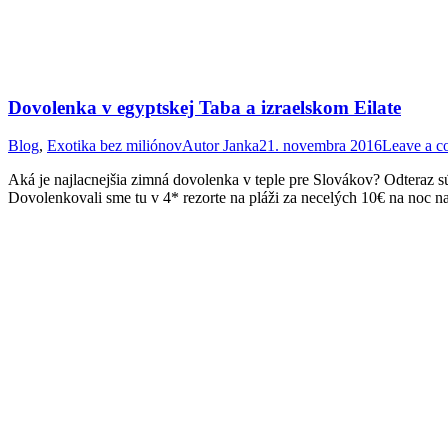
Dovolenka v egyptskej Taba a izraelskom Eilate
Blog
,
Exotika bez miliónov
Autor
Janka
21. novembra 2016
Leave a 
Aká je najlacnejšia zimná dovolenka v teple pre Slovákov? Odteraz 
Dovolenkovali sme tu v 4* rezorte na pláži za necelých 10€ na noc na