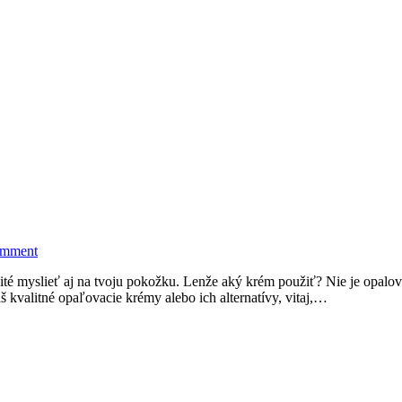
omment
ežité myslieť aj na tvoju pokožku. Lenže aký krém použiť? Nie je opalo
valitné opaľovacie krémy alebo ich alternatívy, vitaj,…