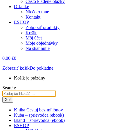
Často kladené otázky
O Janke
Niečo o mne
Kontakt
ESHOP
Zobraziť produkty
Košík
Môj účet
Moje objednávky
Na stiahnutie
0.00
€
0
Zobraziť košík
Do pokladne
Košík je prázdny
Search:
Kniha Cestuj bez miliónov
Kuba – sprievodca (ebook)
Island – sprievodca (ebook)
ESHOP