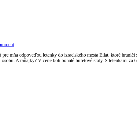
comment
sú pre mňa odpoveďou letenky do izraelského mesta Eilat, ktoré hrani
 osobu. A raňajky? V cene boli bohaté bufetové stoly. S letenkami za 