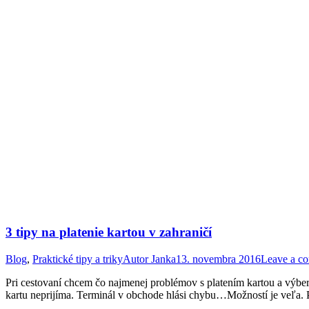
3 tipy na platenie kartou v zahraničí
Blog
,
Praktické tipy a triky
Autor
Janka
13. novembra 2016
Leave a c
Pri cestovaní chcem čo najmenej problémov s platením kartou a výberm
kartu neprijíma. Terminál v obchode hlási chybu…Možností je veľa. 