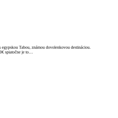
čí s egypskou Tabou, známou dovolenkovou destináciou.
60€ spiatočne je to…