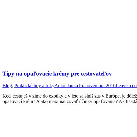
Tipy na opaľovacie krémy pre cestovateľov
Blog
,
Praktické tipy a triky
Autor
Janka
16. novembra 2016
Leave a c
Keď cestuješ v zime do exotiky a v lete sa slníš zas v Európe, je dôl
opaľovací krém? A ako maximalizovať účinky opaľovania? Ak hľadáš k