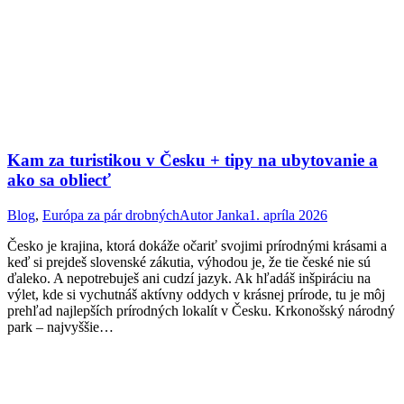
Kam za turistikou v Česku + tipy na ubytovanie a
ako sa obliecť
Blog
,
Európa za pár drobných
Autor
Janka
1. apríla 2026
Česko je krajina, ktorá dokáže očariť svojimi prírodnými krásami a
keď si prejdeš slovenské zákutia, výhodou je, že tie české nie sú
ďaleko. A nepotrebuješ ani cudzí jazyk. Ak hľadáš inšpiráciu na
výlet, kde si vychutnáš aktívny oddych v krásnej prírode, tu je môj
prehľad najlepších prírodných lokalít v Česku. Krkonošský národný
park – najvyššie…