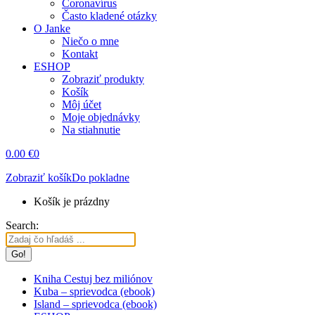
Coronavírus
Často kladené otázky
O Janke
Niečo o mne
Kontakt
ESHOP
Zobraziť produkty
Košík
Môj účet
Moje objednávky
Na stiahnutie
0.00
€
0
Zobraziť košík
Do pokladne
Košík je prázdny
Search:
Kniha Cestuj bez miliónov
Kuba – sprievodca (ebook)
Island – sprievodca (ebook)