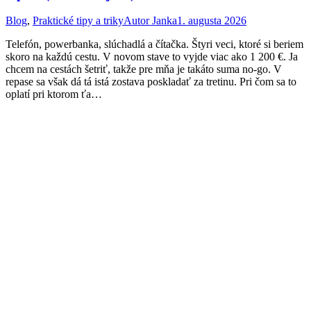
Blog
,
Praktické tipy a triky
Autor
Janka
1. augusta 2026
Telefón, powerbanka, slúchadlá a čítačka. Štyri veci, ktoré si beriem
skoro na každú cestu. V novom stave to vyjde viac ako 1 200 €. Ja
chcem na cestách šetriť, takže pre mňa je takáto suma no-go. V
repase sa však dá tá istá zostava poskladať za tretinu. Pri čom sa to
oplatí pri ktorom ťa…