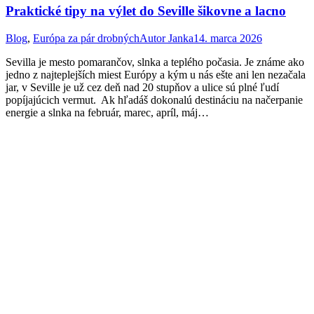
Praktické tipy na výlet do Seville šikovne a lacno
Blog
,
Európa za pár drobných
Autor
Janka
14. marca 2026
Sevilla je mesto pomarančov, slnka a teplého počasia. Je známe ako
jedno z najteplejších miest Európy a kým u nás ešte ani len nezačala
jar, v Seville je už cez deň nad 20 stupňov a ulice sú plné ľudí
popíjajúcich vermut. Ak hľadáš dokonalú destináciu na načerpanie
energie a slnka na február, marec, apríl, máj…