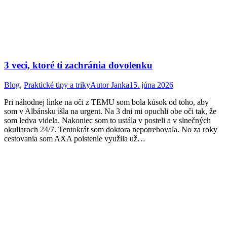
3 veci, ktoré ti zachránia dovolenku
Blog
,
Praktické tipy a triky
Autor
Janka
15. júna 2026
Pri náhodnej linke na oči z TEMU som bola kúsok od toho, aby
som v Albánsku išla na urgent. Na 3 dni mi opuchli obe oči tak, že
som ledva videla. Nakoniec som to ustála v posteli a v slnečných
okuliaroch 24/7. Tentokrát som doktora nepotrebovala. No za roky
cestovania som AXA poistenie využila už…