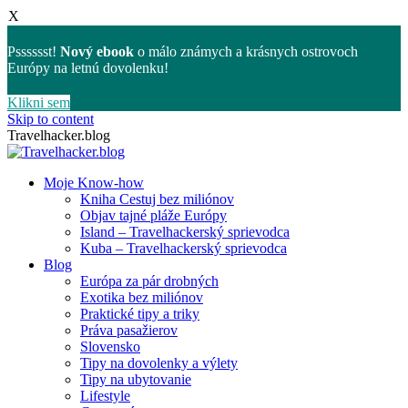
X
Psssssst!
Nový ebook
o málo známych a krásnych ostrovoch
Európy na letnú dovolenku!
Klikni sem
Skip to content
Travelhacker.blog
Moje Know-how
Kniha Cestuj bez miliónov
Objav tajné pláže Európy
Island – Travelhackerský sprievodca
Kuba – Travelhackerský sprievodca
Blog
Európa za pár drobných
Exotika bez miliónov
Praktické tipy a triky
Práva pasažierov
Slovensko
Tipy na dovolenky a výlety
Tipy na ubytovanie
Lifestyle