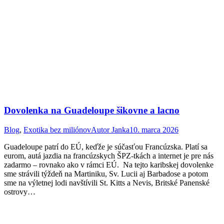
Dovolenka na Guadeloupe šikovne a lacno
Blog
,
Exotika bez miliónov
Autor
Janka
10. marca 2026
Guadeloupe patrí do EÚ, keďže je súčasťou Francúzska. Platí sa
eurom, autá jazdia na francúzskych ŠPZ-tkách a internet je pre nás
zadarmo – rovnako ako v rámci EÚ. Na tejto karibskej dovolenke
sme strávili týždeň na Martiniku, Sv. Lucii aj Barbadose a potom
sme na výletnej lodi navštívili St. Kitts a Nevis, Britské Panenské
ostrovy…