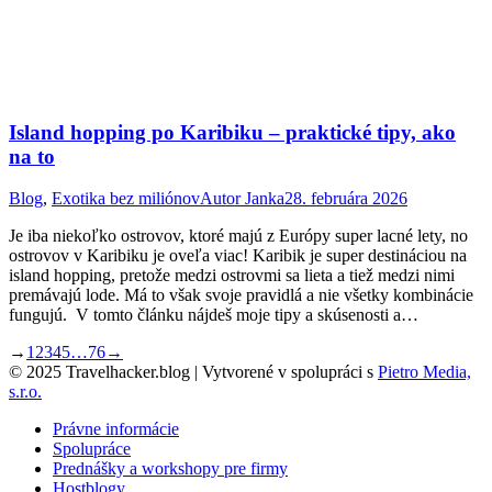
Island hopping po Karibiku – praktické tipy, ako
na to
Blog
,
Exotika bez miliónov
Autor
Janka
28. februára 2026
Je iba niekoľko ostrovov, ktoré majú z Európy super lacné lety, no
ostrovov v Karibiku je oveľa viac! Karibik je super destináciou na
island hopping, pretože medzi ostrovmi sa lieta a tiež medzi nimi
premávajú lode. Má to však svoje pravidlá a nie všetky kombinácie
fungujú. V tomto článku nájdeš moje tipy a skúsenosti a…
→
1
2
3
4
5
…
76
→
© 2025 Travelhacker.blog | Vytvorené v spolupráci s
Pietro Media,
s.r.o.
Právne informácie
Spolupráce
Prednášky a workshopy pre firmy
Hostblogy