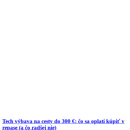
Tech výbava na cesty do 300 €: čo sa oplatí kúpiť v
repase (a čo radšej nie)