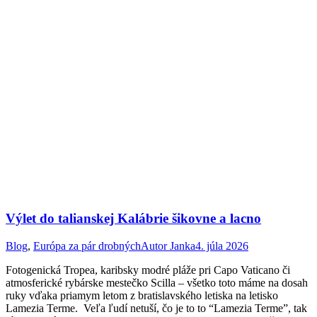
Výlet do talianskej Kalábrie šikovne a lacno
Blog
,
Európa za pár drobných
Autor
Janka
4. júla 2026
Fotogenická Tropea, karibsky modré pláže pri Capo Vaticano či
atmosferické rybárske mestečko Scilla – všetko toto máme na dosah
ruky vďaka priamym letom z bratislavského letiska na letisko
Lamezia Terme. Veľa ľudí netuší, čo je to to “Lamezia Terme”, tak