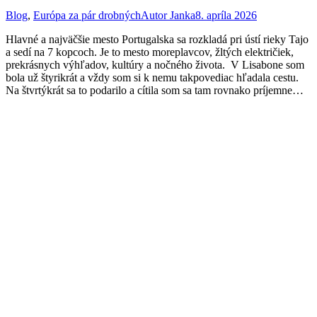
Blog
,
Európa za pár drobných
Autor
Janka
8. apríla 2026
Hlavné a najväčšie mesto Portugalska sa rozkladá pri ústí rieky Tajo
a sedí na 7 kopcoch. Je to mesto moreplavcov, žltých električiek,
prekrásnych výhľadov, kultúry a nočného života. V Lisabone som
bola už štyrikrát a vždy som si k nemu takpovediac hľadala cestu.
Na štvrtýkrát sa to podarilo a cítila som sa tam rovnako príjemne…