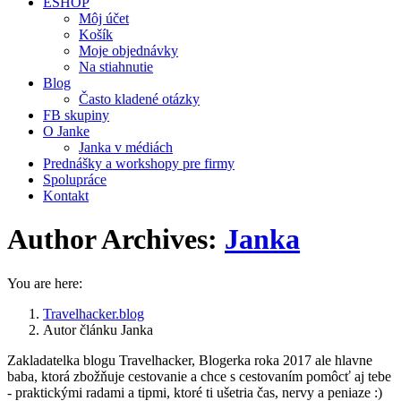
ESHOP
Môj účet
Košík
Moje objednávky
Na stiahnutie
Blog
Často kladené otázky
FB skupiny
O Janke
Janka v médiách
Prednášky a workshopy pre firmy
Spolupráce
Kontakt
Author Archives:
Janka
You are here:
Travelhacker.blog
Autor článku Janka
Zakladatelka blogu Travelhacker, Blogerka roka 2017 ale hlavne
baba, ktorá zbožňuje cestovanie a chce s cestovaním pomôcť aj tebe
- praktickými radami a tipmi, ktoré ti ušetria čas, nervy a peniaze :)