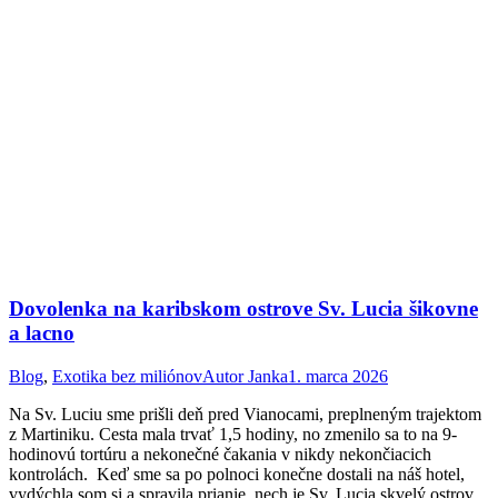
Dovolenka na karibskom ostrove Sv. Lucia šikovne
a lacno
Blog
,
Exotika bez miliónov
Autor
Janka
1. marca 2026
Na Sv. Luciu sme prišli deň pred Vianocami, preplneným trajektom
z Martiniku. Cesta mala trvať 1,5 hodiny, no zmenilo sa to na 9-
hodinovú tortúru a nekonečné čakania v nikdy nekončiacich
kontrolách. Keď sme sa po polnoci konečne dostali na náš hotel,
vydýchla som si a spravila prianie, nech je Sv. Lucia skvelý ostrov