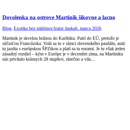
Dovolenka na ostrove Martinik šikovne a lacno
Blog
,
Exotika bez miliónov
Autor
Janka
6. marca 2026
Martinik je skvelou bránou do Karibiku. Patrí do EÚ, pretože je
súčasťou Francúzska. Volá sa tu v rámci slovenského paušálu, autá
tu jazdia s európskou ŠPZtkou a platí sa tu eurami. Je tu však jeden
zásadný rozdiel – kým v Európe je v decembri zima, na Martiniku
nás privítalo krásnych 28 stupňov, slnečno a vila…