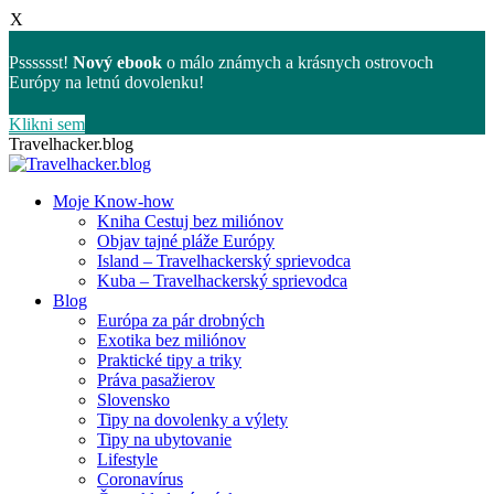
X
Psssssst!
Nový ebook
o málo známych a krásnych ostrovoch
Európy na letnú dovolenku!
Klikni sem
Skip
Travelhacker.blog
to
content
Moje Know-how
Kniha Cestuj bez miliónov
Objav tajné pláže Európy
Island – Travelhackerský sprievodca
Kuba – Travelhackerský sprievodca
Blog
Európa za pár drobných
Exotika bez miliónov
Praktické tipy a triky
Práva pasažierov
Slovensko
Tipy na dovolenky a výlety
Tipy na ubytovanie
Lifestyle
Coronavírus