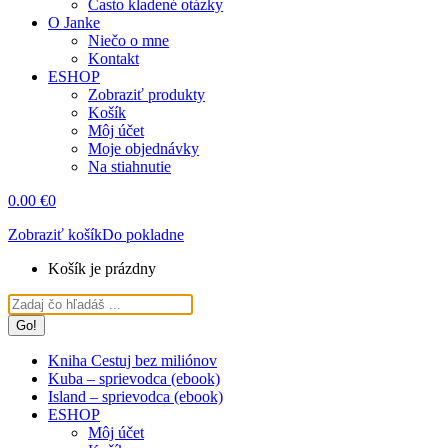
Často kladené otázky
O Janke
Niečo o mne
Kontakt
ESHOP
Zobraziť produkty
Košík
Môj účet
Moje objednávky
Na stiahnutie
0.00
€
0
Zobraziť košík
Do pokladne
Košík je prázdny
Search:
Kniha Cestuj bez miliónov
Kuba – sprievodca (ebook)
Island – sprievodca (ebook)
ESHOP
Môj účet