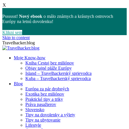
X
Psssssst!
Nový ebook
o málo známych a krásnych ostrovoch
Európy na letnú dovolenku!
Klikni sem
Skip to content
Travelhacker.blog
Moje Know-how
Kniha Cestuj bez miliónov
Objav tajné pláže Európy
Island – Travelhackerský sprievodca
Kuba – Travelhackerský sprievodca
Blog
Európa za pár drobných
Exotika bez miliónov
Praktické tipy a triky
Práva pasažierov
Slovensko
Tipy na dovolenky a výlety
Tipy na ubytovanie
Lifestyle