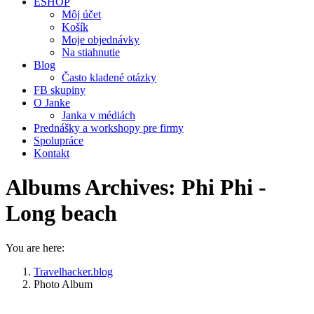
ESHOP
Môj účet
Košík
Moje objednávky
Na stiahnutie
Blog
Často kladené otázky
FB skupiny
O Janke
Janka v médiách
Prednášky a workshopy pre firmy
Spolupráce
Kontakt
Albums Archives:
Phi Phi -
Long beach
You are here:
Travelhacker.blog
Photo Album