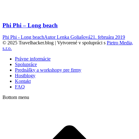
Phi Phi – Long beach
Phi Phi - Long beach
Autor
Lenka Goliašová
21. februára 2019
© 2025 Travelhacker.blog | Vytvorené v spolupráci s
Pietro Media,
s.r.o.
Právne informácie
Spolupráce
Prednášky a workshopy pre firmy
Hostblogy
Kontakt
FAQ
Bottom menu