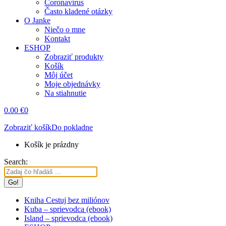
Coronavírus
Často kladené otázky
O Janke
Niečo o mne
Kontakt
ESHOP
Zobraziť produkty
Košík
Môj účet
Moje objednávky
Na stiahnutie
0.00
€
0
Zobraziť košík
Do pokladne
Košík je prázdny
Search:
Kniha Cestuj bez miliónov
Kuba – sprievodca (ebook)
Island – sprievodca (ebook)