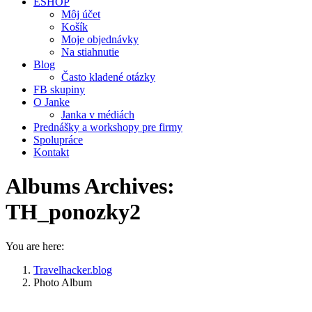
ESHOP
Môj účet
Košík
Moje objednávky
Na stiahnutie
Blog
Často kladené otázky
FB skupiny
O Janke
Janka v médiách
Prednášky a workshopy pre firmy
Spolupráce
Kontakt
Albums Archives:
TH_ponozky2
You are here:
Travelhacker.blog
Photo Album