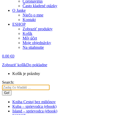
Coronavírus
Často kladené otázky
O Janke
Niečo o mne
Kontakt
ESHOP
Zobraziť produkty
Košík
Môj účet
Moje objednávky
Na stiahnutie
0.00
€
0
Zobraziť košík
Do pokladne
Košík je prázdny
Search:
Kniha Cestuj bez miliónov
Kuba – sprievodca (ebook)
Island – sprievodca (ebook)