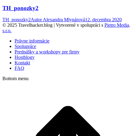
TH_ponozky2
TH_ponozky2
Autor
Alexandra Mlynárová
12. decembra 2020
© 2025 Travelhacker.blog | Vytvorené v spolupráci s
Pietro Media,
s.r.o.
Právne informácie
Spolupráce
Prednášky a workshopy pre firmy
Hostblogy
Kontakt
FAQ
Bottom menu