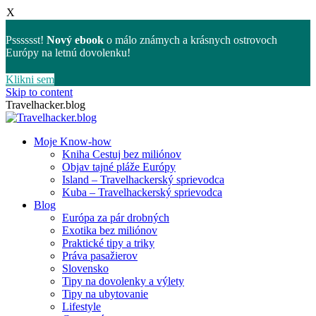
X
Psssssst!
Nový ebook
o málo známych a krásnych ostrovoch
Európy na letnú dovolenku!
Klikni sem
Skip to content
Travelhacker.blog
Moje Know-how
Kniha Cestuj bez miliónov
Objav tajné pláže Európy
Island – Travelhackerský sprievodca
Kuba – Travelhackerský sprievodca
Blog
Európa za pár drobných
Exotika bez miliónov
Praktické tipy a triky
Práva pasažierov
Slovensko
Tipy na dovolenky a výlety
Tipy na ubytovanie
Lifestyle