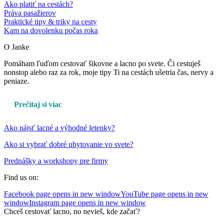
Ako platiť na cestách?
Práva pasažierov
Praktické tipy & triky na cesty
Kam na dovolenku počas roka
O Janke
Pomáham ľuďom cestovať šikovne a lacno po svete. Či cestuješ
nonstop alebo raz za rok, moje tipy Ti na cestách ušetria čas, nervy a
peniaze.
Prečítaj si viac
Ako nájsť lacné a výhodné letenky?
Ako si vybrať dobré ubytovanie vo svete?
Prednášky a workshopy pre firmy
Find us on:
Facebook page opens in new window
YouTube page opens in new
window
Instagram page opens in new window
Chceš cestovať lacno, no nevieš, kde začať?