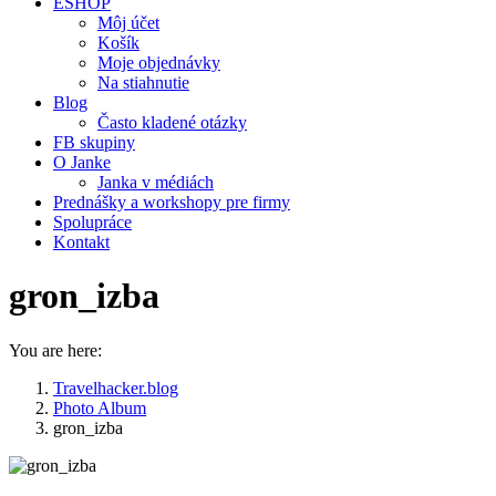
ESHOP
Môj účet
Košík
Moje objednávky
Na stiahnutie
Blog
Často kladené otázky
FB skupiny
O Janke
Janka v médiách
Prednášky a workshopy pre firmy
Spolupráce
Kontakt
gron_izba
You are here:
Travelhacker.blog
Photo Album
gron_izba