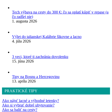
Tech výbava na cesty do 300 €: čo sa oplatí kúpiť v repase (a
čo radšej nie)
1. augusta 2026
Výlet do talianskej Kalábrie šikovne a lacno
4. júla 2026
3 veci, ktoré ti zachránia dovolenku
15. júna 2026
Tipy na Bosnu a Hercegovinu
13. apríla 2026
PRAKTICKÉ TIPY
Ako nájsť lacné a výhodné letenky?
Ako si vybrať dobré ubytovanie?
Ako sa baliť na cesty?