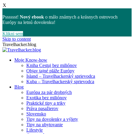
X
Psssssst!
Nový ebook
o málo známych a krásnych ostrovoch
Európy na letnú dovolenku!
Klikni sem
Skip to content
Travelhacker.blog
Moje Know-how
Kniha Cestuj bez miliónov
Objav tajné pláže Európy
Island – Travelhackerský sprievodca
Kuba – Travelhackerský sprievodca
Blog
Európa za pár drobných
Exotika bez miliónov
Praktické tipy a triky
Práva pasažierov
Slovensko
Tipy na dovolenky a výlety
Tipy na ubytovanie
Lifestyle