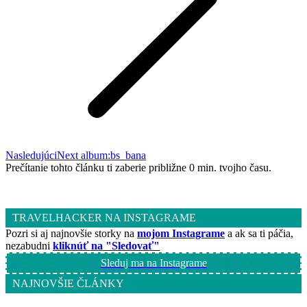
Nasledujúci
Next album:
bs_bana
Prečítanie tohto článku ti zaberie približne 0 min. tvojho času.
TRAVELHACKER NA INSTAGRAME
Pozri si aj najnovšie storky na
mojom Instagrame
a ak sa ti páčia,
nezabudni
kliknúť na "Sledovať"
Sleduj ma na Instagrame
NAJNOVŠIE ČLÁNKY