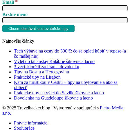
*
Email
Krstné meno
Najnovšie články
Tech výbava na cesty do 300 €: čo sa oplatí kúpiť v repase (a
čo radšej nie)
Výlet do talianskej Kalábrie šikovne a lacno
3 veci, ktoré ti zachránia dovolenku
Tipy na Bosnu a Hercegovinu
Praktické tipy na Lisabon
Kam za turistikou v Česku + tipy na ubytovanie a ako sa
obliecť
Praktické tipy na výlet do Seville šikovne a lacno
Dovolenka na Guadeloupe šikovne a lacno
© 2025 Travelhacker.blog | Vytvorené v spolupráci s
Pietro Media,
s.r.o.
Právne informácie
Spolupráce