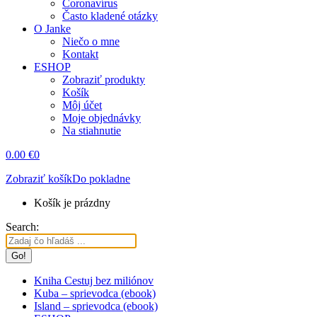
Coronavírus
Často kladené otázky
O Janke
Niečo o mne
Kontakt
ESHOP
Zobraziť produkty
Košík
Môj účet
Moje objednávky
Na stiahnutie
0.00
€
0
Zobraziť košík
Do pokladne
Košík je prázdny
Search:
Kniha Cestuj bez miliónov
Kuba – sprievodca (ebook)
Island – sprievodca (ebook)