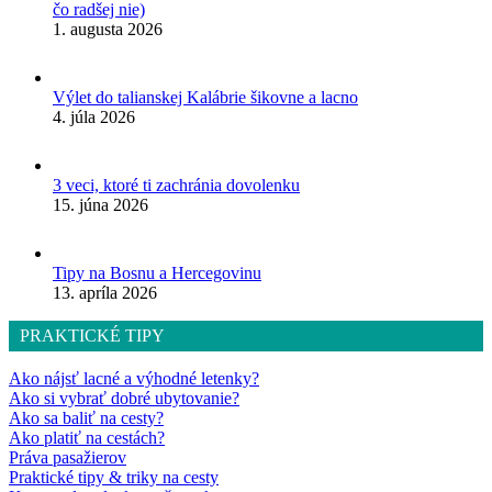
čo radšej nie)
1. augusta 2026
Výlet do talianskej Kalábrie šikovne a lacno
4. júla 2026
3 veci, ktoré ti zachránia dovolenku
15. júna 2026
Tipy na Bosnu a Hercegovinu
13. apríla 2026
PRAKTICKÉ TIPY
Ako nájsť lacné a výhodné letenky?
Ako si vybrať dobré ubytovanie?
Ako sa baliť na cesty?
Ako platiť na cestách?
Práva pasažierov
Praktické tipy & triky na cesty