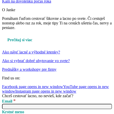
Kam na dovolenku počas roka
O Janke
Pomáham ľuďom cestovať šikovne a lacno po svete. Či cestuješ
nonstop alebo raz za rok, moje tipy Ti na cestách ušetria čas, nervy a
peniaze.
Prečítaj si viac
Ako nájsť lacné a výhodné letenky?
Ako si vybrať dobré ubytovanie vo svete?
Prednášky a workshopy pre firmy
Find us on:
Facebook page opens in new window
YouTube page opens in new
window
Instagram page opens in new window
Chceš cestovať lacno, no nevieš, kde začať?
*
Email
Krstné meno