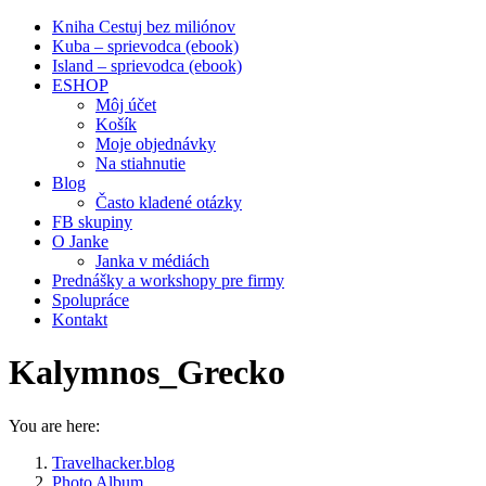
Kniha Cestuj bez miliónov
Kuba – sprievodca (ebook)
Island – sprievodca (ebook)
ESHOP
Môj účet
Košík
Moje objednávky
Na stiahnutie
Blog
Často kladené otázky
FB skupiny
O Janke
Janka v médiách
Prednášky a workshopy pre firmy
Spolupráce
Kontakt
Kalymnos_Grecko
You are here:
Travelhacker.blog
Photo Album