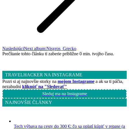
Nasledujúci
Next album:
Nisyros_Grecko
Prečítanie tohto článku ti zaberie približne 0 min. tvojho času.
TRAVELHACKER NA INSTAGRAME
Pozri si aj najnovšie storky na
mojom Instagrame
a ak sa ti páčia,
nezabudni
kliknúť na "Sledovať"
Sleduj ma na Instagrame
NAJNOVŠIE ČLÁNKY
Tech výbava na cesty do 300 €: čo sa oplatí kúpiť v repase (a