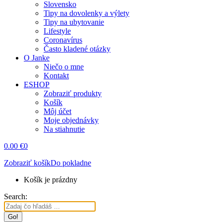
Slovensko
Tipy na dovolenky a výlety
Tipy na ubytovanie
Lifestyle
Coronavírus
Často kladené otázky
O Janke
Niečo o mne
Kontakt
ESHOP
Zobraziť produkty
Košík
Môj účet
Moje objednávky
Na stiahnutie
0.00
€
0
Zobraziť košík
Do pokladne
Košík je prázdny
Search: