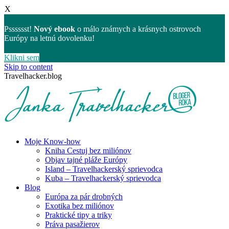
X
Psssssst!
Nový ebook
o málo známych a krásnych ostrovoch
Európy na letnú dovolenku!
Klikni sem
Skip to content
Travelhacker.blog
Moje Know-how
Kniha Cestuj bez miliónov
Objav tajné pláže Európy
Island – Travelhackerský sprievodca
Kuba – Travelhackerský sprievodca
Blog
Európa za pár drobných
Exotika bez miliónov
Praktické tipy a triky
Práva pasažierov