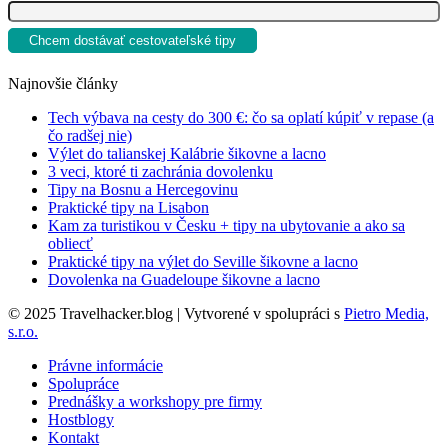
Najnovšie články
Tech výbava na cesty do 300 €: čo sa oplatí kúpiť v repase (a
čo radšej nie)
Výlet do talianskej Kalábrie šikovne a lacno
3 veci, ktoré ti zachránia dovolenku
Tipy na Bosnu a Hercegovinu
Praktické tipy na Lisabon
Kam za turistikou v Česku + tipy na ubytovanie a ako sa
obliecť
Praktické tipy na výlet do Seville šikovne a lacno
Dovolenka na Guadeloupe šikovne a lacno
© 2025 Travelhacker.blog | Vytvorené v spolupráci s
Pietro Media,
s.r.o.
Právne informácie
Spolupráce
Prednášky a workshopy pre firmy
Hostblogy
Kontakt