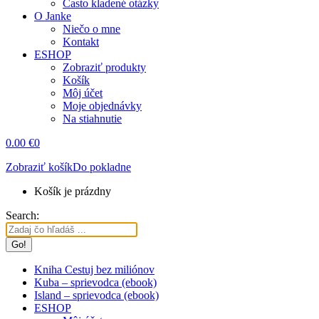
Často kladené otázky
O Janke
Niečo o mne
Kontakt
ESHOP
Zobraziť produkty
Košík
Môj účet
Moje objednávky
Na stiahnutie
0.00
€
0
Zobraziť košík
Do pokladne
Košík je prázdny
Search:
Kniha Cestuj bez miliónov
Kuba – sprievodca (ebook)
Island – sprievodca (ebook)
ESHOP