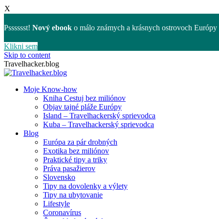
X
Psssssst!
Nový ebook
o málo známych a krásnych ostrovoch Európy 
Klikni sem
Skip to content
Travelhacker.blog
Moje Know-how
Kniha Cestuj bez miliónov
Objav tajné pláže Európy
Island – Travelhackerský sprievodca
Kuba – Travelhackerský sprievodca
Blog
Európa za pár drobných
Exotika bez miliónov
Praktické tipy a triky
Práva pasažierov
Slovensko
Tipy na dovolenky a výlety
Tipy na ubytovanie
Lifestyle
Coronavírus