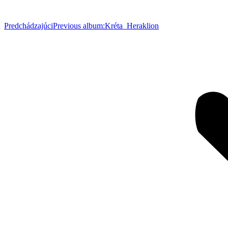
Predchádzajúci
Previous album:
Kréta_Heraklion