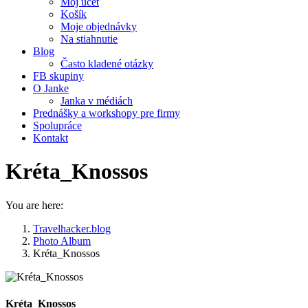
Môj účet
Košík
Moje objednávky
Na stiahnutie
Blog
Často kladené otázky
FB skupiny
O Janke
Janka v médiách
Prednášky a workshopy pre firmy
Spolupráce
Kontakt
Kréta_Knossos
You are here:
Travelhacker.blog
Photo Album
Kréta_Knossos
Kréta_Knossos