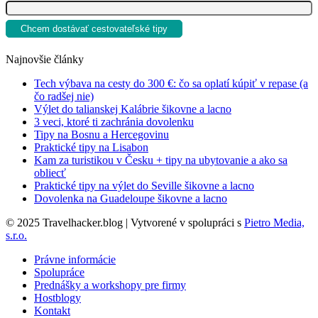
window
window
window
Najnovšie články
Tech výbava na cesty do 300 €: čo sa oplatí kúpiť v repase (a
čo radšej nie)
Výlet do talianskej Kalábrie šikovne a lacno
3 veci, ktoré ti zachránia dovolenku
Tipy na Bosnu a Hercegovinu
Praktické tipy na Lisabon
Kam za turistikou v Česku + tipy na ubytovanie a ako sa
obliecť
Praktické tipy na výlet do Seville šikovne a lacno
Dovolenka na Guadeloupe šikovne a lacno
© 2025 Travelhacker.blog | Vytvorené v spolupráci s
Pietro Media,
s.r.o.
Právne informácie
Spolupráce
Prednášky a workshopy pre firmy
Hostblogy
Kontakt