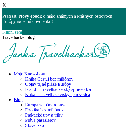
X
Psssssst!
Nový ebook
o málo známych a krásnych ostrovoch
Európy na letnú dovolenku!
Klikni sem
Skip
Travelhacker.blog
to
content
Moje Know-how
Kniha Cestuj bez miliónov
Objav tajné pláže Európy
Island – Travelhackerský sprievodca
Kuba – Travelhackerský sprievodca
Blog
Európa za pár drobných
Exotika bez miliónov
Praktické tipy a triky
Práva pasažierov
Slovensko