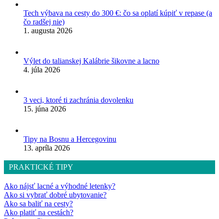
Tech výbava na cesty do 300 €: čo sa oplatí kúpiť v repase (a
čo radšej nie)
1. augusta 2026
Výlet do talianskej Kalábrie šikovne a lacno
4. júla 2026
3 veci, ktoré ti zachránia dovolenku
15. júna 2026
Tipy na Bosnu a Hercegovinu
13. apríla 2026
PRAKTICKÉ TIPY
Ako nájsť lacné a výhodné letenky?
Ako si vybrať dobré ubytovanie?
Ako sa baliť na cesty?
Ako platiť na cestách?