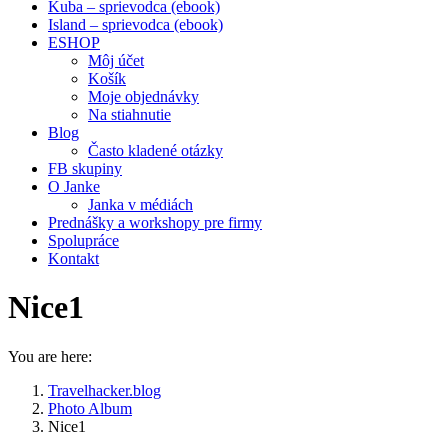
Kuba – sprievodca (ebook)
Island – sprievodca (ebook)
ESHOP
Môj účet
Košík
Moje objednávky
Na stiahnutie
Blog
Často kladené otázky
FB skupiny
O Janke
Janka v médiách
Prednášky a workshopy pre firmy
Spolupráce
Kontakt
Nice1
You are here:
Travelhacker.blog
Photo Album
Nice1