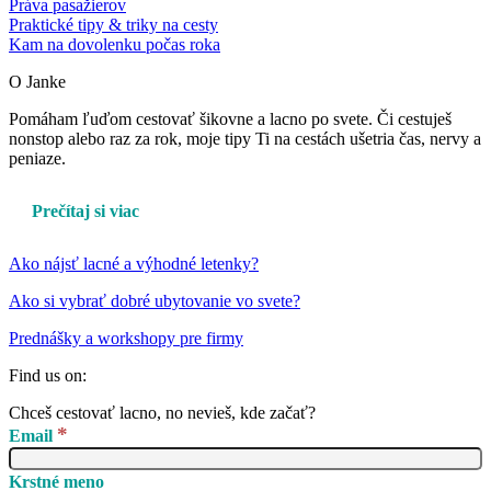
Práva pasažierov
Praktické tipy & triky na cesty
Kam na dovolenku počas roka
O Janke
Pomáham ľuďom cestovať šikovne a lacno po svete. Či cestuješ
nonstop alebo raz za rok, moje tipy Ti na cestách ušetria čas, nervy a
peniaze.
Prečítaj si viac
Ako nájsť lacné a výhodné letenky?
Ako si vybrať dobré ubytovanie vo svete?
Prednášky a workshopy pre firmy
Find us on:
Facebook
YouTube
Instagram
Chceš cestovať lacno, no nevieš, kde začať?
page
page
page
*
Email
opens
opens
opens
in
in
in
Krstné meno
new
new
new