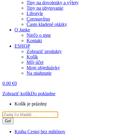
Tipy na dovolenky a výlety
Tipy na ubytovanie
Lifestyle
Coronavírus
Často kladené otázky
O Janke
Niečo o mne
Kontakt
ESHOP
Zobraziť produkty
Košík
Môj účet
Moje objednávky
Na stiahnutie
0.00
€
0
Zobraziť košík
Do pokladne
Košík je prázdny
Search:
Kniha Cestuj bez miliónov