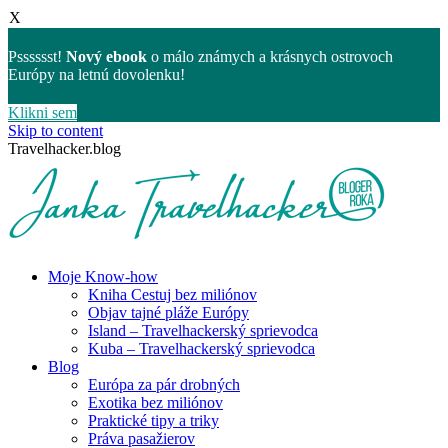
X
Psssssst!
Nový ebook
o málo známych a krásnych ostrovoch
Európy na letnú dovolenku!
Klikni sem
Skip to content
Travelhacker.blog
Moje Know-how
Kniha Cestuj bez miliónov
Objav tajné pláže Európy
Island – Travelhackerský sprievodca
Kuba – Travelhackerský sprievodca
Blog
Európa za pár drobných
Exotika bez miliónov
Praktické tipy a triky
Práva pasažierov