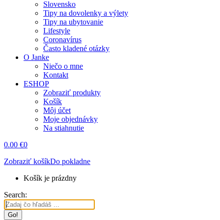
Slovensko
Tipy na dovolenky a výlety
Tipy na ubytovanie
Lifestyle
Coronavírus
Často kladené otázky
O Janke
Niečo o mne
Kontakt
ESHOP
Zobraziť produkty
Košík
Môj účet
Moje objednávky
Na stiahnutie
0.00
€
0
Zobraziť košík
Do pokladne
Košík je prázdny
Search: