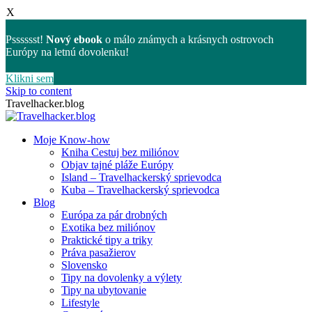
X
Psssssst!
Nový ebook
o málo známych a krásnych ostrovoch
Európy na letnú dovolenku!
Klikni sem
Skip to content
Travelhacker.blog
Moje Know-how
Kniha Cestuj bez miliónov
Objav tajné pláže Európy
Island – Travelhackerský sprievodca
Kuba – Travelhackerský sprievodca
Blog
Európa za pár drobných
Exotika bez miliónov
Praktické tipy a triky
Práva pasažierov
Slovensko
Tipy na dovolenky a výlety
Tipy na ubytovanie
Lifestyle