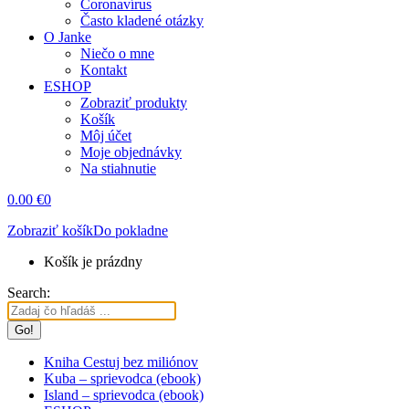
Coronavírus
Často kladené otázky
O Janke
Niečo o mne
Kontakt
ESHOP
Zobraziť produkty
Košík
Môj účet
Moje objednávky
Na stiahnutie
0.00
€
0
Zobraziť košík
Do pokladne
Košík je prázdny
Search:
Kniha Cestuj bez miliónov
Kuba – sprievodca (ebook)
Island – sprievodca (ebook)