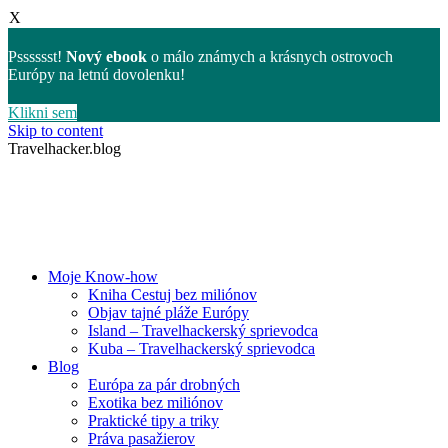
X
Psssssst!
Nový ebook
o málo známych a krásnych ostrovoch
Európy na letnú dovolenku!
Klikni sem
Skip to content
Travelhacker.blog
Moje Know-how
Kniha Cestuj bez miliónov
Objav tajné pláže Európy
Island – Travelhackerský sprievodca
Kuba – Travelhackerský sprievodca
Blog
Európa za pár drobných
Exotika bez miliónov
Praktické tipy a triky
Práva pasažierov