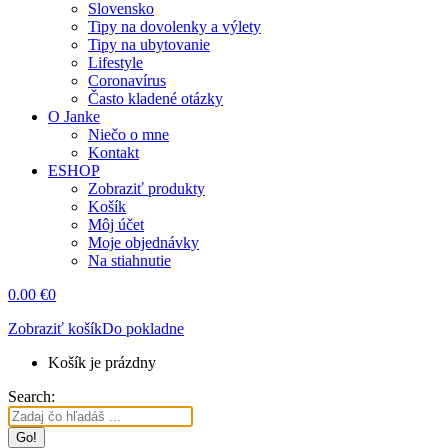
Slovensko
Tipy na dovolenky a výlety
Tipy na ubytovanie
Lifestyle
Coronavírus
Často kladené otázky
O Janke
Niečo o mne
Kontakt
ESHOP
Zobraziť produkty
Košík
Môj účet
Moje objednávky
Na stiahnutie
0.00
€
0
Zobraziť košík
Do pokladne
Košík je prázdny
Search: