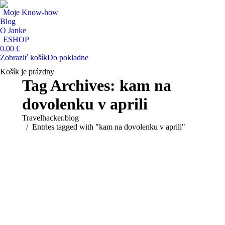
Moje Know-how
Blog
O Janke
ESHOP
0.00
€
Zobraziť košík
Do pokladne
Košík je prázdny
Search:
Tag Archives:
kam na
dovolenku v aprili
You are here:
Travelhacker.blog
Entries tagged with "kam na dovolenku v aprili"