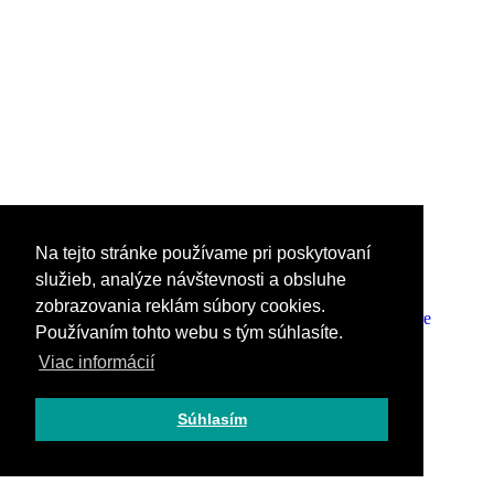
Na tejto stránke používame pri poskytovaní
Právne informácie
služieb, analýze návštevnosti a obsluhe
© 2025
Spolupráce
zobrazovania reklám súbory cookies.
Travelhacker.blog |
Prednášky a workshopy pre
Vytvorené v spolupráci
Používaním tohto webu s tým súhlasíte.
firmy
s
Pietro Media, s.r.o.
Hostblogy
Kontakt
FAQ
Viac informácií
Súhlasím