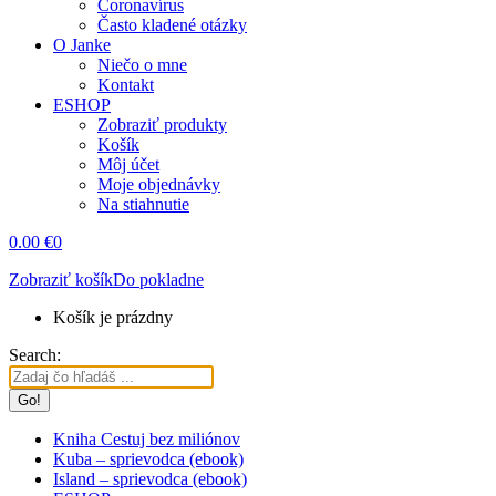
Coronavírus
Často kladené otázky
O Janke
Niečo o mne
Kontakt
ESHOP
Zobraziť produkty
Košík
Môj účet
Moje objednávky
Na stiahnutie
0.00
€
0
Zobraziť košík
Do pokladne
Košík je prázdny
Search:
Kniha Cestuj bez miliónov
Kuba – sprievodca (ebook)
Island – sprievodca (ebook)