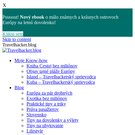
X
Psssssst!
Nový ebook
o málo známych a krásnych ostrovoch
Európy na letnú dovolenku!
Klikni sem
Skip to content
Travelhacker.blog
Moje Know-how
Kniha Cestuj bez miliónov
Objav tajné pláže Európy
Island – Travelhackerský sprievodca
Kuba – Travelhackerský sprievodca
Blog
Európa za pár drobných
Exotika bez miliónov
Praktické tipy a triky
Práva pasažierov
Slovensko
Tipy na dovolenky a výlety
Tipy na ubytovanie
Lifestyle