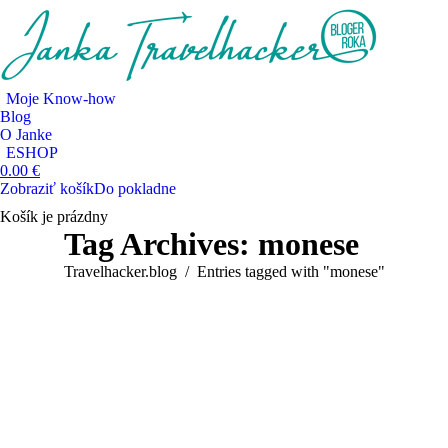
Moje Know-how
Blog
O Janke
ESHOP
0.00
€
Zobraziť košík
Do pokladne
Košík je prázdny
Search:
Tag Archives:
monese
You are here:
Travelhacker.blog
Entries tagged with "monese"