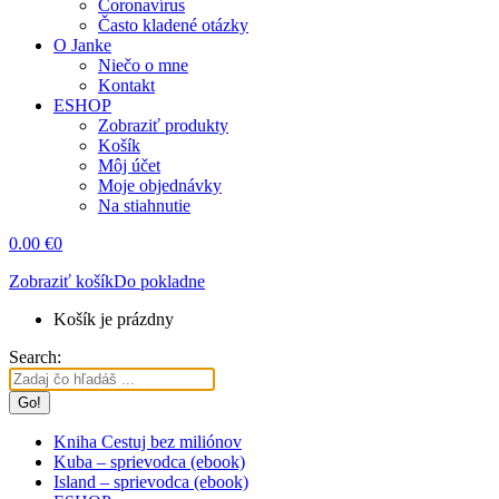
Coronavírus
Často kladené otázky
O Janke
Niečo o mne
Kontakt
ESHOP
Zobraziť produkty
Košík
Môj účet
Moje objednávky
Na stiahnutie
0.00
€
0
Zobraziť košík
Do pokladne
Košík je prázdny
Search:
Kniha Cestuj bez miliónov
Kuba – sprievodca (ebook)
Island – sprievodca (ebook)