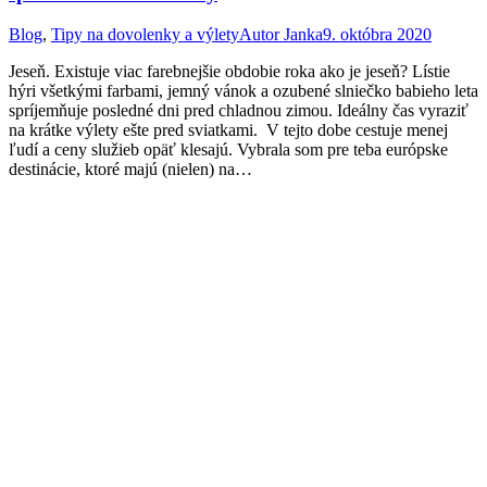
Blog
,
Tipy na dovolenky a výlety
Autor
Janka
9. októbra 2020
Jeseň. Existuje viac farebnejšie obdobie roka ako je jeseň? Lístie
hýri všetkými farbami, jemný vánok a ozubené slniečko babieho leta
spríjemňuje posledné dni pred chladnou zimou. Ideálny čas vyraziť
na krátke výlety ešte pred sviatkami. V tejto dobe cestuje menej
ľudí a ceny služieb opäť klesajú. Vybrala som pre teba európske
destinácie, ktoré majú (nielen) na…