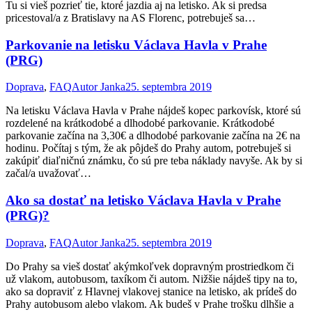
Tu si vieš pozrieť tie, ktoré jazdia aj na letisko. Ak si predsa
pricestoval/a z Bratislavy na AS Florenc, potrebuješ sa…
Parkovanie na letisku Václava Havla v Prahe
(PRG)
Doprava
,
FAQ
Autor
Janka
25. septembra 2019
Na letisku Václava Havla v Prahe nájdeš kopec parkovísk, ktoré sú
rozdelené na krátkodobé a dlhodobé parkovanie. Krátkodobé
parkovanie začína na 3,30€ a dlhodobé parkovanie začína na 2€ na
hodinu. Počítaj s tým, že ak pôjdeš do Prahy autom, potrebuješ si
zakúpiť diaľničnú známku, čo sú pre teba náklady navyše. Ak by si
začal/a uvažovať…
Ako sa dostať na letisko Václava Havla v Prahe
(PRG)?
Doprava
,
FAQ
Autor
Janka
25. septembra 2019
Do Prahy sa vieš dostať akýmkoľvek dopravným prostriedkom či
už vlakom, autobusom, taxíkom či autom. Nižšie nájdeš tipy na to,
ako sa dopraviť z Hlavnej vlakovej stanice na letisko, ak prídeš do
Prahy autobusom alebo vlakom. Ak budeš v Prahe trošku dlhšie a