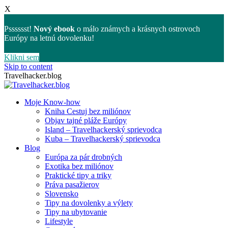
X
Psssssst!
Nový ebook
o málo známych a krásnych ostrovoch
Európy na letnú dovolenku!
Klikni sem
Skip to content
Travelhacker.blog
Moje Know-how
Kniha Cestuj bez miliónov
Objav tajné pláže Európy
Island – Travelhackerský sprievodca
Kuba – Travelhackerský sprievodca
Blog
Európa za pár drobných
Exotika bez miliónov
Praktické tipy a triky
Práva pasažierov
Slovensko
Tipy na dovolenky a výlety
Tipy na ubytovanie
Lifestyle