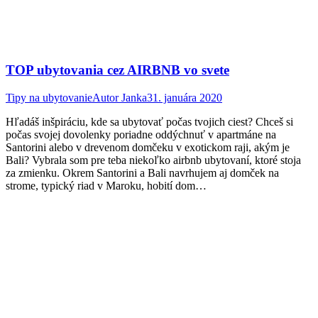
TOP ubytovania cez AIRBNB vo svete
Tipy na ubytovanie
Autor
Janka
31. januára 2020
Hľadáš inšpiráciu, kde sa ubytovať počas tvojich ciest? Chceš si
počas svojej dovolenky poriadne oddýchnuť v apartmáne na
Santorini alebo v drevenom domčeku v exotickom raji, akým je
Bali? Vybrala som pre teba niekoľko airbnb ubytovaní, ktoré stoja
za zmienku. Okrem Santorini a Bali navrhujem aj domček na
strome, typický riad v Maroku, hobití dom…