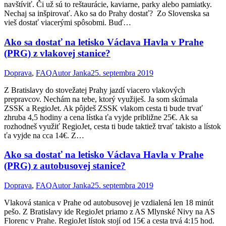
navštíviť. Či už sú to reštaurácie, kaviarne, parky alebo pamiatky.
Nechaj sa inšpirovať. Ako sa do Prahy dostať? Zo Slovenska sa
vieš dostať viacerými spôsobmi. Buď…
Ako sa dostať na letisko Václava Havla v Prahe
(PRG) z vlakovej stanice?
Doprava
,
FAQ
Autor
Janka
25. septembra 2019
Z Bratislavy do stovežatej Prahy jazdí viacero vlakových
prepravcov. Nechám na tebe, ktorý využiješ. Ja som skúmala
ZSSK a RegioJet. Ak pôjdeš ZSSK vlakom cesta ti bude trvať
zhruba 4,5 hodiny a cena lístka ťa vyjde približne 25€. Ak sa
rozhodneš využiť RegioJet, cesta ti bude taktiež trvať takisto a lístok
ťa vyjde na cca 14€. Z…
Ako sa dostať na letisko Václava Havla v Prahe
(PRG) z autobusovej stanice?
Doprava
,
FAQ
Autor
Janka
25. septembra 2019
Vlaková stanica v Prahe od autobusovej je vzdialená len 18 minút
pešo. Z Bratislavy ide RegioJet priamo z AS Mlynské Nivy na AS
Florenc v Prahe. RegioJet lístok stojí od 15€ a cesta trvá 4:15 hod.