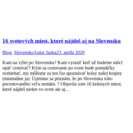
16 svetových miest, ktoré nájdeš aj na Slovensku
Blog
,
Slovensko
Autor
Janka
23. apríla 2020
Kam na výlet po Slovensku? Kam vyraziť keď už budeme môcť
opäť cestovať? Kým sa cestovanie po svete bude pomaličky
rozbiehať, my môžeme za ten čas spoznávať krásy našej krajiny
(minimálne ja). Úprimne sa priznám, že po Slovensku toho
pocestovaného veľa nemám. ? Objavila som 16 krásnych miest,
ktoré nájdeš nielen vo svete ale aj…