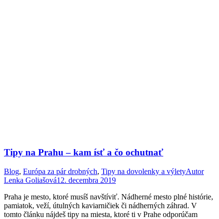
Tipy na Prahu – kam ísť a čo ochutnať
Blog
,
Európa za pár drobných
,
Tipy na dovolenky a výlety
Autor
Lenka Goliašová
12. decembra 2019
Praha je mesto, ktoré musíš navštíviť. Nádherné mesto plné histórie,
pamiatok, veží, útulných kaviarničiek či nádherných záhrad. V
tomto článku nájdeš tipy na miesta, ktoré ti v Prahe odporúčam