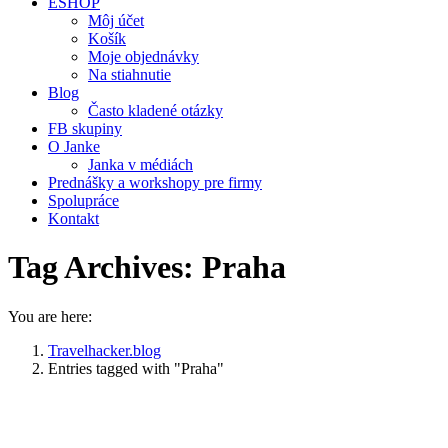
ESHOP
Môj účet
Košík
Moje objednávky
Na stiahnutie
Blog
Často kladené otázky
FB skupiny
O Janke
Janka v médiách
Prednášky a workshopy pre firmy
Spolupráce
Kontakt
Tag Archives:
Praha
You are here:
Travelhacker.blog
Entries tagged with "Praha"