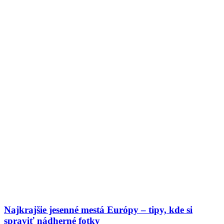
Najkrajšie jesenné mestá Európy – tipy, kde si
spraviť nádherné fotky