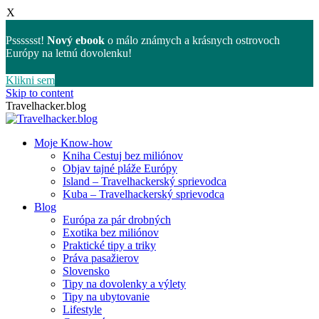
X
Psssssst!
Nový ebook
o málo známych a krásnych ostrovoch
Európy na letnú dovolenku!
Klikni sem
Skip to content
Travelhacker.blog
Moje Know-how
Kniha Cestuj bez miliónov
Objav tajné pláže Európy
Island – Travelhackerský sprievodca
Kuba – Travelhackerský sprievodca
Blog
Európa za pár drobných
Exotika bez miliónov
Praktické tipy a triky
Práva pasažierov
Slovensko
Tipy na dovolenky a výlety
Tipy na ubytovanie
Lifestyle