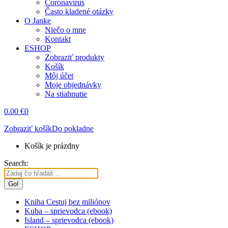
Coronavírus
Často kladené otázky
O Janke
Niečo o mne
Kontakt
ESHOP
Zobraziť produkty
Košík
Môj účet
Moje objednávky
Na stiahnutie
0.00
€
0
Zobraziť košík
Do pokladne
Košík je prázdny
Search:
Kniha Cestuj bez miliónov
Kuba – sprievodca (ebook)
Island – sprievodca (ebook)