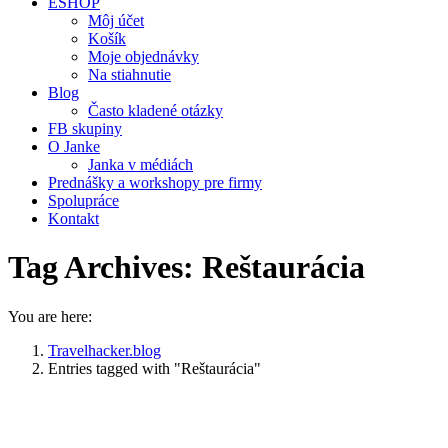
ESHOP
Môj účet
Košík
Moje objednávky
Na stiahnutie
Blog
Často kladené otázky
FB skupiny
O Janke
Janka v médiách
Prednášky a workshopy pre firmy
Spolupráce
Kontakt
Tag Archives:
Reštaurácia
You are here:
Travelhacker.blog
Entries tagged with "Reštaurácia"