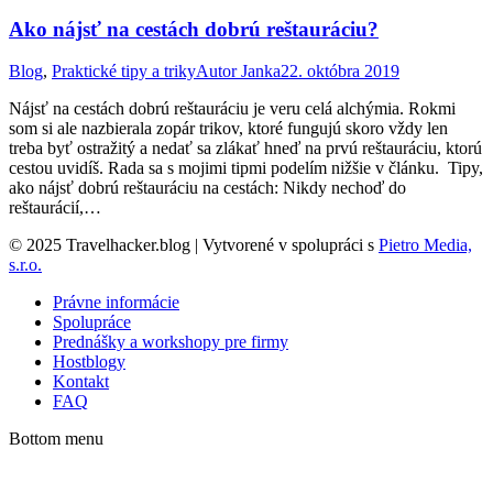
Ako nájsť na cestách dobrú reštauráciu?
Blog
,
Praktické tipy a triky
Autor
Janka
22. októbra 2019
Nájsť na cestách dobrú reštauráciu je veru celá alchýmia. Rokmi
som si ale nazbierala zopár trikov, ktoré fungujú skoro vždy len
treba byť ostražitý a nedať sa zlákať hneď na prvú reštauráciu, ktorú
cestou uvidíš. Rada sa s mojimi tipmi podelím nižšie v článku. Tipy,
ako nájsť dobrú reštauráciu na cestách: Nikdy nechoď do
reštaurácií,…
© 2025 Travelhacker.blog | Vytvorené v spolupráci s
Pietro Media,
s.r.o.
Právne informácie
Spolupráce
Prednášky a workshopy pre firmy
Hostblogy
Kontakt
FAQ
Bottom menu