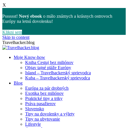
X
Psssssst!
Nový ebook
o málo známych a krásnych ostrovoch
Európy na letnú dovolenku!
Klikni sem
Skip to content
Travelhacker.blog
Moje Know-how
Kniha Cestuj bez miliónov
Objav tajné pláže Európy
Island – Travelhackerský sprievodca
Kuba – Travelhackerský sprievodca
Blog
Európa za pár drobných
Exotika bez miliónov
Praktické tipy a triky
Práva pasažierov
Slovensko
Tipy na dovolenky a výlety
Tipy na ubytovanie
Lifestyle