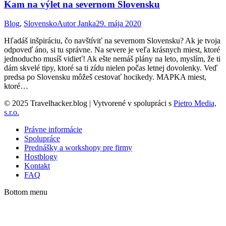
Kam na výlet na severnom Slovensku
Blog
,
Slovensko
Autor
Janka
29. mája 2020
Hľadáš inšpiráciu, čo navštíviť na severnom Slovensku? Ak je tvoja
odpoveď áno, si tu správne. Na severe je veľa krásnych miest, ktoré
jednoducho musíš vidieť! Ak ešte nemáš plány na leto, myslím, že ti
dám skvelé tipy, ktoré sa ti zídu nielen počas letnej dovolenky. Veď
predsa po Slovensku môžeš cestovať hocikedy. MAPKA miest,
ktoré…
© 2025 Travelhacker.blog | Vytvorené v spolupráci s
Pietro Media,
s.r.o.
Právne informácie
Spolupráce
Prednášky a workshopy pre firmy
Hostblogy
Kontakt
FAQ
Bottom menu