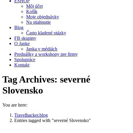
ESHOP
Môj účet
Košík
Moje objednávky
Na stiahnutie
Blog
Často kladené otázky
FB skupiny
O Janke
Janka v médiách
Prednášky a workshopy pre firmy
Spolupráce
Kontakt
Tag Archives:
severné
Slovensko
You are here:
Travelhacker.blog
Entries tagged with "severné Slovensko"