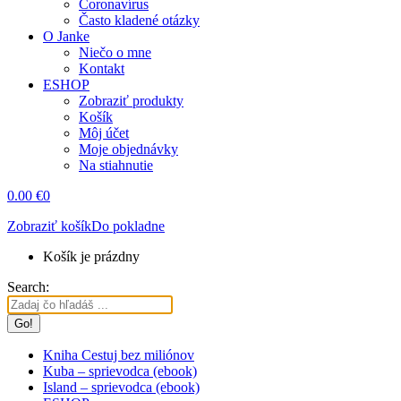
Coronavírus
Často kladené otázky
O Janke
Niečo o mne
Kontakt
ESHOP
Zobraziť produkty
Košík
Môj účet
Moje objednávky
Na stiahnutie
0.00
€
0
Zobraziť košík
Do pokladne
Košík je prázdny
Search:
Kniha Cestuj bez miliónov
Kuba – sprievodca (ebook)
Island – sprievodca (ebook)