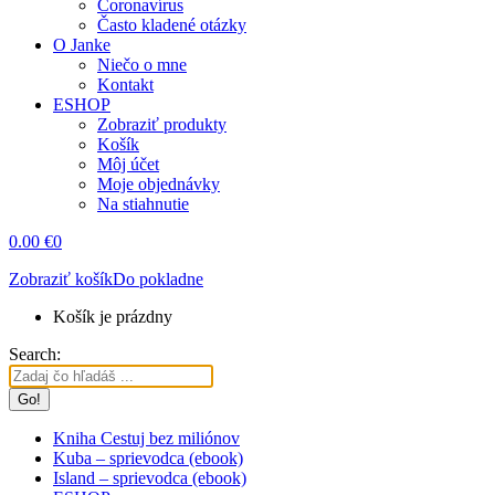
Coronavírus
Často kladené otázky
O Janke
Niečo o mne
Kontakt
ESHOP
Zobraziť produkty
Košík
Môj účet
Moje objednávky
Na stiahnutie
0.00
€
0
Zobraziť košík
Do pokladne
Košík je prázdny
Search:
Kniha Cestuj bez miliónov
Kuba – sprievodca (ebook)
Island – sprievodca (ebook)