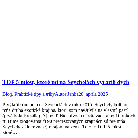
TOP 5 miest, ktoré mi na Seychelách vyrazili dych
Blog
,
Praktické tipy a triky
Autor
Janka
28. apríla 2025
Prvýkrát som bola na Seychelách v roku 2015. Seychely boli pre
mňa druhá exotická krajina, ktorú som navštívila na vlastnú päsť
(prvá bola Brazília). Aj po ďalších dvoch návštevách a po 10 rokoch
full time blogovania či 90 precestovaných krajinách sú pre mňa
Seychely stále rovnakým rajom na zemi. Toto je TOP 5 miest,
ktoré…