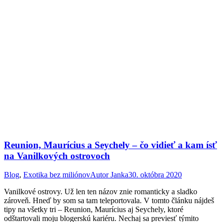
Reunion, Maurícius a Seychely – čo vidieť a kam ísť
na Vanilkových ostrovoch
Blog
,
Exotika bez miliónov
Autor
Janka
30. októbra 2020
Vanilkové ostrovy. Už len ten názov znie romanticky a sladko
zároveň. Hneď by som sa tam teleportovala. V tomto článku nájdeš
tipy na všetky tri – Reunion, Maurícius aj Seychely, ktoré
odštartovali moju blogerskú kariéru. Nechaj sa previesť týmito