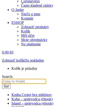
Coronavírus
Často kladené otázky
O Janke
Niečo o mne
Kontakt
ESHOP
Zobraziť produkty
Košík
Môj účet
Moje objednávky
Na stiahnutie
0.00
€
0
Zobraziť košík
Do pokladne
Košík je prázdny
Search:
Kniha Cestuj bez miliónov
Kuba – sprievodca (ebook)
Island – sprievodca (ebook)