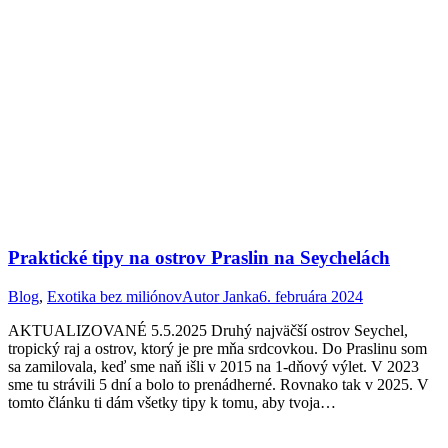
Praktické tipy na ostrov Praslin na Seychelách
Blog
,
Exotika bez miliónov
Autor
Janka
6. februára 2024
AKTUALIZOVANÉ 5.5.2025 Druhý najväčší ostrov Seychel,
tropický raj a ostrov, ktorý je pre mňa srdcovkou. Do Praslinu som
sa zamilovala, keď sme naň išli v 2015 na 1-dňový výlet. V 2023
sme tu strávili 5 dní a bolo to prenádherné. Rovnako tak v 2025. V
tomto článku ti dám všetky tipy k tomu, aby tvoja…