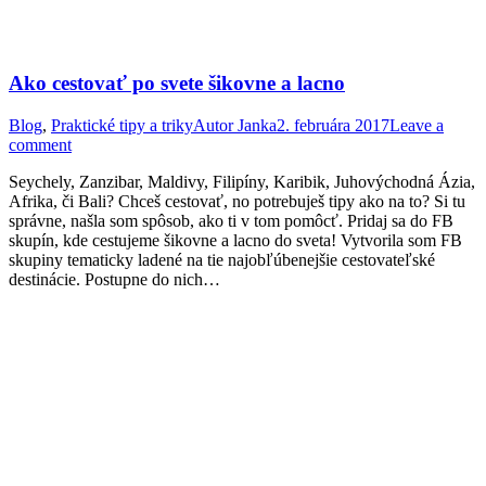
Ako cestovať po svete šikovne a lacno
Blog
,
Praktické tipy a triky
Autor
Janka
2. februára 2017
Leave a
comment
Seychely, Zanzibar, Maldivy, Filipíny, Karibik, Juhovýchodná Ázia,
Afrika, či Bali? Chceš cestovať, no potrebuješ tipy ako na to? Si tu
správne, našla som spôsob, ako ti v tom pomôcť. Pridaj sa do FB
skupín, kde cestujeme šikovne a lacno do sveta! Vytvorila som FB
skupiny tematicky ladené na tie najobľúbenejšie cestovateľské
destinácie. Postupne do nich…