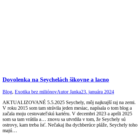
Dovolenka na Seychelách šikovne a lacno
Blog
,
Exotika bez miliónov
Autor
Janka
23. januára 2024
AKTUALIZOVANÉ 5.5.2025 Seychely, môj najkrajší raj na zemi.
V roku 2015 som tam strávila jeden mesiac, napísala o tom blog a
začala moju cestovateľskú kariéru. V decembri 2023 a apríli 2025
som sa tam vrátila a… znovu sa utvrdila v tom, že Seychely sú
ostrovy, kam treba ísť. Nečakaj iba dychberúce pláže, Seychely toho
majú…