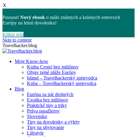
X
Psssssst!
Nový ebook
o málo známych a krásnych ostrovoch
Európy na letnú dovolenku!
Klikni sem
Skip to content
Travelhacker.blog
Moje Know-how
Kniha Cestuj bez miliónov
Objav tajné pláže Európy
Island – Travelhackerský sprievodca
Kuba – Travelhackerský sprievodca
Blog
Európa za pár drobných
Exotika bez miliónov
Praktické tipy a triky
Práva pasažierov
Slovensko
Tipy na dovolenky a výlety
Tipy na ubytovanie
Lifestyle