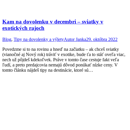
Kam na dovolenku v decembri – sviatky v
exotických rajoch
Blog
,
Tipy na dovolenky a výlety
Autor
Janka
29. októbra 2022
Povedzme si to na rovinu a hneď na začiatku – ak chceš sviatky
(vianočné aj Nový rok) tráviť v exotike, bude ťa to stáť oveľa viac,
nech už pôjdeš kdekoľvek. Práve v tomto čase cestuje fakt veľa
ľudí, a preto predajcovia nemajú dôvod ponúkať nízke ceny. V
tomto článku nájdeš tipy na destinácie, ktoré sú…