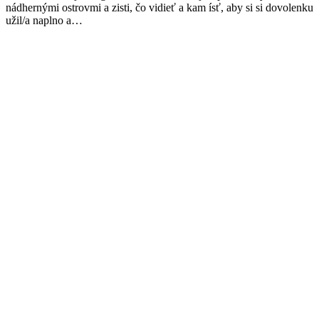
nádhernými ostrovmi a zisti, čo vidieť a kam ísť, aby si si dovolenku
užil/a naplno a…