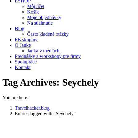
ESHOP
Môj účet
Košík
Moje objednávky
Na stiahnutie
Blog
Často kladené otázky
FB skupiny
O Janke
Janka v médiách
Prednášky a workshopy pre firmy
Spolupráce
Kontakt
Tag Archives:
Seychely
You are here:
Travelhacker.blog
Entries tagged with "Seychely"