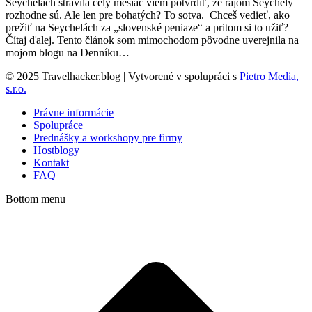
Seychelách strávila celý mesiac viem potvrdiť, že rajom Seychely
rozhodne sú. Ale len pre bohatých? To sotva. Chceš vedieť, ako
prežiť na Seychelách za „slovenské peniaze“ a pritom si to užiť?
Čítaj ďalej. Tento článok som mimochodom pôvodne uverejnila na
mojom blogu na Denníku…
© 2025 Travelhacker.blog | Vytvorené v spolupráci s
Pietro Media,
s.r.o.
Právne informácie
Spolupráce
Prednášky a workshopy pre firmy
Hostblogy
Kontakt
FAQ
Bottom menu