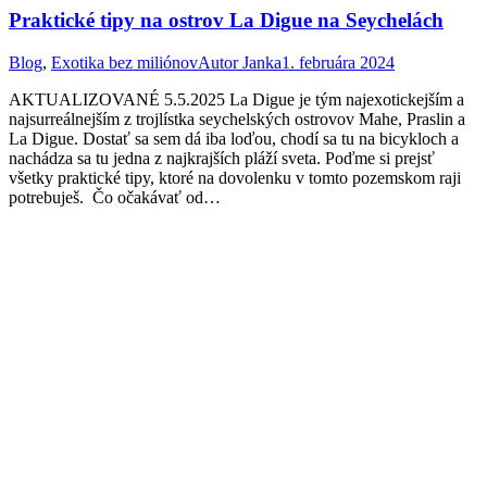
Praktické tipy na ostrov La Digue na Seychelách
Blog
,
Exotika bez miliónov
Autor
Janka
1. februára 2024
AKTUALIZOVANÉ 5.5.2025 La Digue je tým najexotickejším a
najsurreálnejším z trojlístka seychelských ostrovov Mahe, Praslin a
La Digue. Dostať sa sem dá iba loďou, chodí sa tu na bicykloch a
nachádza sa tu jedna z najkrajších pláží sveta. Poďme si prejsť
všetky praktické tipy, ktoré na dovolenku v tomto pozemskom raji
potrebuješ. Čo očakávať od…