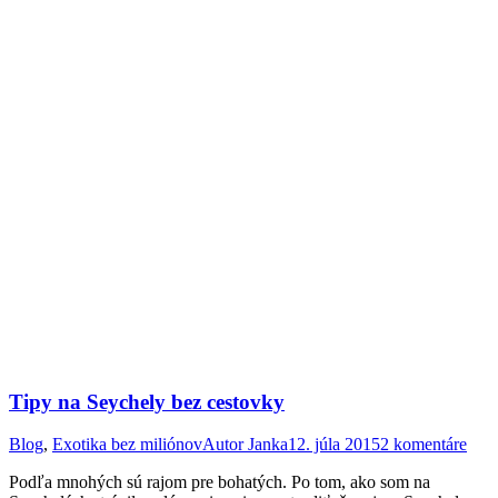
Tipy na Seychely bez cestovky
Blog
,
Exotika bez miliónov
Autor
Janka
12. júla 2015
2 komentáre
Podľa mnohých sú rajom pre bohatých. Po tom, ako som na