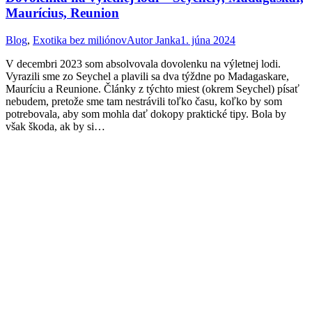
Maurícius, Reunion
Blog
,
Exotika bez miliónov
Autor
Janka
1. júna 2024
V decembri 2023 som absolvovala dovolenku na výletnej lodi.
Vyrazili sme zo Seychel a plavili sa dva týždne po Madagaskare,
Mauríciu a Reunione. Články z týchto miest (okrem Seychel) písať
nebudem, pretože sme tam nestrávili toľko času, koľko by som
potrebovala, aby som mohla dať dokopy praktické tipy. Bola by
však škoda, ak by si…