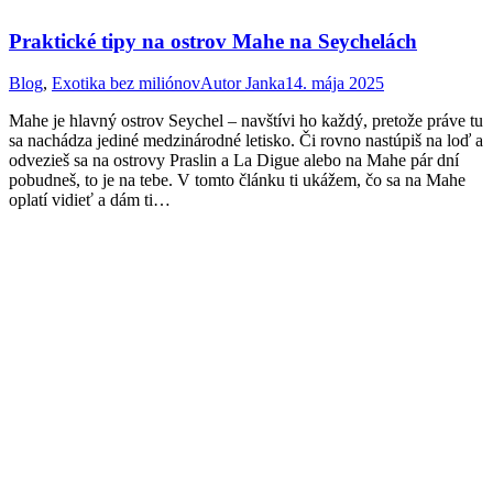
Praktické tipy na ostrov Mahe na Seychelách
Blog
,
Exotika bez miliónov
Autor
Janka
14. mája 2025
Mahe je hlavný ostrov Seychel – navštívi ho každý, pretože práve tu
sa nachádza jediné medzinárodné letisko. Či rovno nastúpiš na loď a
odvezieš sa na ostrovy Praslin a La Digue alebo na Mahe pár dní
pobudneš, to je na tebe. V tomto článku ti ukážem, čo sa na Mahe
oplatí vidieť a dám ti…