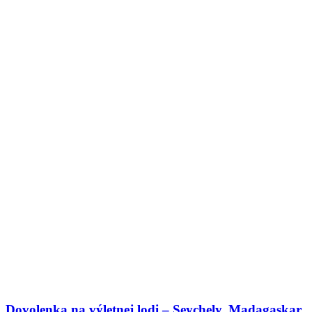
Dovolenka na výletnej lodi – Seychely, Madagaskar,