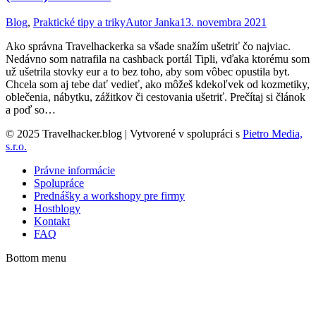
Blog
,
Praktické tipy a triky
Autor
Janka
13. novembra 2021
Ako správna Travelhackerka sa všade snažím ušetriť čo najviac.
Nedávno som natrafila na cashback portál Tipli, vďaka ktorému som
už ušetrila stovky eur a to bez toho, aby som vôbec opustila byt.
Chcela som aj tebe dať vedieť, ako môžeš kdekoľvek od kozmetiky,
oblečenia, nábytku, zážitkov či cestovania ušetriť. Prečítaj si článok
a poď so…
© 2025 Travelhacker.blog | Vytvorené v spolupráci s
Pietro Media,
s.r.o.
Právne informácie
Spolupráce
Prednášky a workshopy pre firmy
Hostblogy
Kontakt
FAQ
Bottom menu