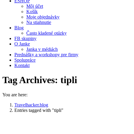
ESHOP
Môj účet
Košík
Moje objednávky
Na stiahnutie
Blog
Často kladené otázky
FB skupiny
O Janke
Janka v médiách
Prednášky a workshopy pre firmy
Spolupráce
Kontakt
Tag Archives:
tipli
You are here:
Travelhacker.blog
Entries tagged with "tipli"