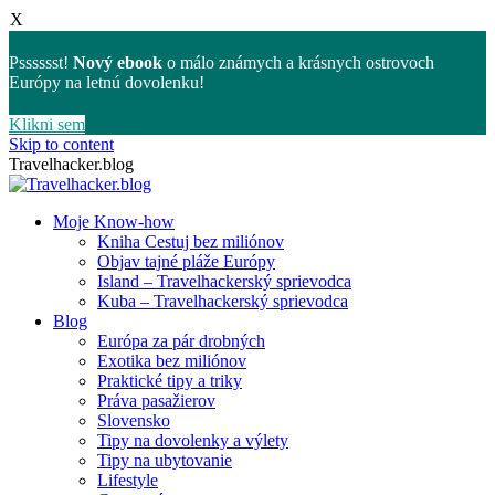
X
Psssssst!
Nový ebook
o málo známych a krásnych ostrovoch
Európy na letnú dovolenku!
Klikni sem
Skip to content
Travelhacker.blog
Moje Know-how
Kniha Cestuj bez miliónov
Objav tajné pláže Európy
Island – Travelhackerský sprievodca
Kuba – Travelhackerský sprievodca
Blog
Európa za pár drobných
Exotika bez miliónov
Praktické tipy a triky
Práva pasažierov
Slovensko
Tipy na dovolenky a výlety
Tipy na ubytovanie
Lifestyle