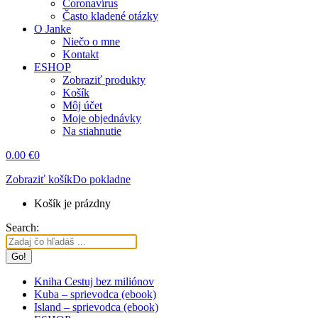
Coronavírus
Často kladené otázky
O Janke
Niečo o mne
Kontakt
ESHOP
Zobraziť produkty
Košík
Môj účet
Moje objednávky
Na stiahnutie
0.00
€
0
Zobraziť košík
Do pokladne
Košík je prázdny
Search:
Kniha Cestuj bez miliónov
Kuba – sprievodca (ebook)
Island – sprievodca (ebook)