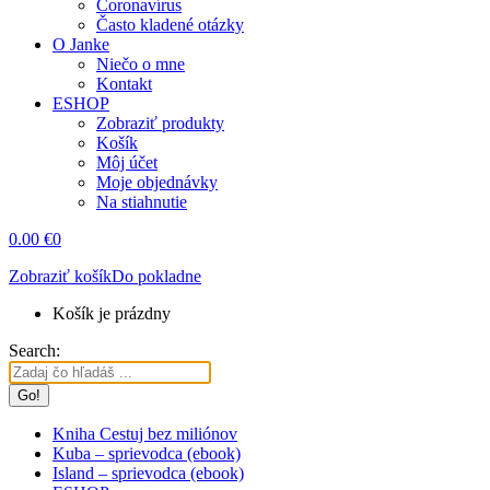
Coronavírus
Často kladené otázky
O Janke
Niečo o mne
Kontakt
ESHOP
Zobraziť produkty
Košík
Môj účet
Moje objednávky
Na stiahnutie
0.00
€
0
Zobraziť košík
Do pokladne
Košík je prázdny
Search:
Kniha Cestuj bez miliónov
Kuba – sprievodca (ebook)
Island – sprievodca (ebook)