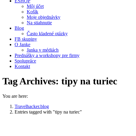
ESHOP
Môj účet
Košík
Moje objednávky
Na stiahnutie
Blog
Často kladené otázky
FB skupiny
O Janke
Janka v médiách
Prednášky a workshopy pre firmy
Spolupráce
Kontakt
Tag Archives:
tipy na turiec
You are here:
Travelhacker.blog
Entries tagged with "tipy na turiec"