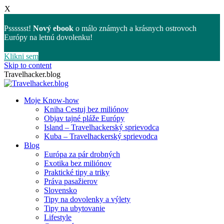
X
Psssssst!
Nový ebook
o málo známych a krásnych ostrovoch
Európy na letnú dovolenku!
Klikni sem
Skip to content
Travelhacker.blog
Moje Know-how
Kniha Cestuj bez miliónov
Objav tajné pláže Európy
Island – Travelhackerský sprievodca
Kuba – Travelhackerský sprievodca
Blog
Európa za pár drobných
Exotika bez miliónov
Praktické tipy a triky
Práva pasažierov
Slovensko
Tipy na dovolenky a výlety
Tipy na ubytovanie
Lifestyle