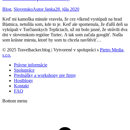
Blog
,
Slovensko
Autor
Janka
28. júla 2020
Keď mi kamoška minule vravela, že cez víkend vystúpali na hrad
Blatnica, netušila som, kde to je. Keď ale spomenula, že ďalší deň sa
vykúpali v Turčianskych Tepliciach, už mi bolo jasné, že strávili dva
dni v slovenskom regióne Turiec. A tak som začala googliť. Našla
som krásne miesta, ktoré by som tu chcela navštíviť…
© 2025 Travelhacker.blog | Vytvorené v spolupráci s
Pietro Media,
s.r.o.
Právne informácie
Spolupráce
Prednášky a workshopy pre firmy
Hostblogy
Kontakt
FAQ
Bottom menu