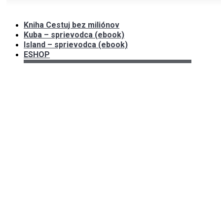
Kniha Cestuj bez miliónov
Kuba – sprievodca (ebook)
Island – sprievodca (ebook)
ESHOP
Môj účet
Košík
Moje objednávky
Na stiahnutie
Blog
Často kladené otázky
FB skupiny
O Janke
Janka v médiách