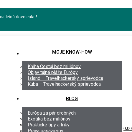
 letnú dovolenku!
MOJE KNOW-HOW
Kniha Cestuj bez miliónov
Objav tajné pláže Európy
Island – Travelhackerský sprievodca
Kuba – Travelhackerský sprievodca
BLOG
Európa za pár drobných
Exotika bez miliónov
Praktické tipy a triky
0.00
€
Práva pasažierov