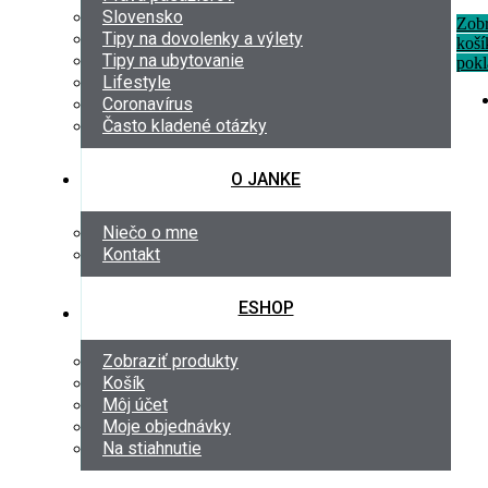
Slovensko
Zobraz
Tipy na dovolenky a výlety
košík
Tipy na ubytovanie
pokla
Lifestyle
Coronavírus
Často kladené otázky
O JANKE
Niečo o mne
Kontakt
ESHOP
Zobraziť produkty
Košík
Môj účet
Moje objednávky
Na stiahnutie