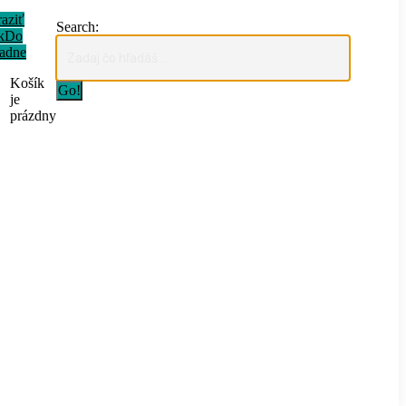
iť
Search:
Do
dne
Košík
je
prázdny