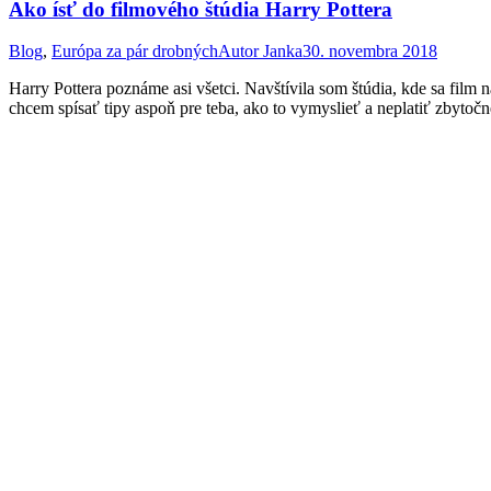
Ako ísť do filmového štúdia Harry Pottera
Blog
,
Európa za pár drobných
Autor
Janka
30. novembra 2018
Harry Pottera poznáme asi všetci. Navštívila som štúdia, kde sa film
chcem spísať tipy aspoň pre teba, ako to vymyslieť a neplatiť zbyt