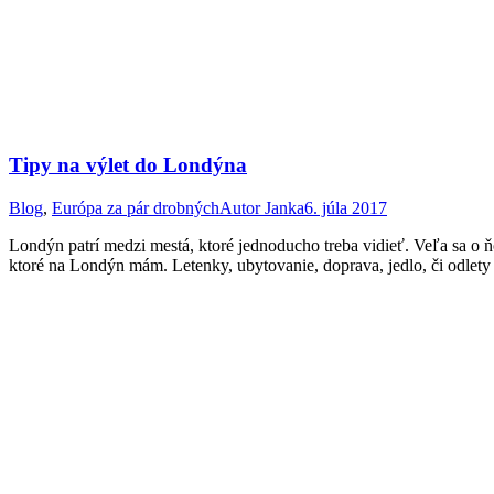
Tipy na výlet do Londýna
Blog
,
Európa za pár drobných
Autor
Janka
6. júla 2017
Londýn patrí medzi mestá, ktoré jednoducho treba vidieť. Veľa sa o 
ktoré na Londýn mám. Letenky, ubytovanie, doprava, jedlo, či odlety