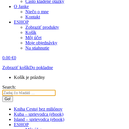
Často kladené otázky
O Janke
Niečo o mne
Kontakt
ESHOP
Zobraziť produkty
Košík
Môj účet
Moje objednávky
Na stiahnutie
0.00
€
0
Zobraziť košík
Do pokladne
Košík je prázdny
Search:
Kniha Cestuj bez miliónov
Kuba – sprievodca (ebook)
Island – sprievodca (ebook)
ESHOP