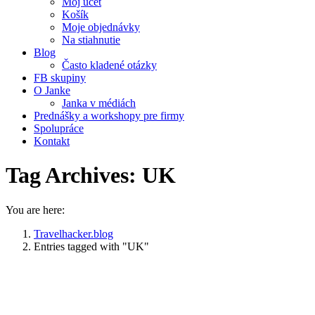
Môj účet
Košík
Moje objednávky
Na stiahnutie
Blog
Často kladené otázky
FB skupiny
O Janke
Janka v médiách
Prednášky a workshopy pre firmy
Spolupráce
Kontakt
Tag Archives:
UK
You are here:
Travelhacker.blog
Entries tagged with "UK"