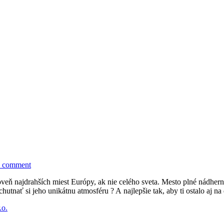
a comment
oveň najdrahších miest Európy, ak nie celého sveta. Mesto plné nádherný
chutnať si jeho unikátnu atmosféru ? A najlepšie tak, aby ti ostalo aj n
.o.