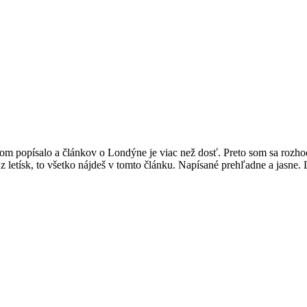
ňom popísalo a článkov o Londýne je viac než dosť. Preto som sa rozho
 z letísk, to všetko nájdeš v tomto článku. Napísané prehľadne a jas