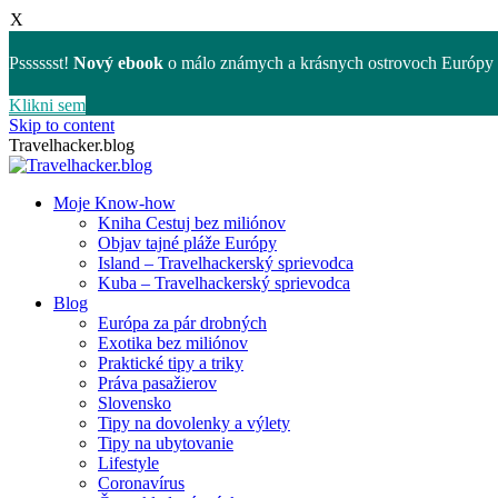
X
Psssssst!
Nový ebook
o málo známych a krásnych ostrovoch Európy 
Klikni sem
Skip to content
Travelhacker.blog
Moje Know-how
Kniha Cestuj bez miliónov
Objav tajné pláže Európy
Island – Travelhackerský sprievodca
Kuba – Travelhackerský sprievodca
Blog
Európa za pár drobných
Exotika bez miliónov
Praktické tipy a triky
Práva pasažierov
Slovensko
Tipy na dovolenky a výlety
Tipy na ubytovanie
Lifestyle
Coronavírus