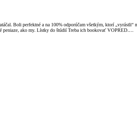
 natáčal. Boli perfektné a na 100% odporúčam všetkým, ktorí „vyrástli
očné peniaze, ako my. Lístky do štúdií Treba ich bookovať VOPRED.…