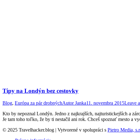
Tipy na Londýn bez cestovky
Blog
,
Európa za pár drobných
Autor
Janka
11. novembra 2015
Leave 
Kto by nepoznal Londýn. Jedno z najkrajších, najturistickejších a zár
Je tam toho toľko, že by ti nestačil ani rok. Chceš spoznať mesto a vy
© 2025 Travelhacker.blog | Vytvorené v spolupráci s
Pietro Media, s.r